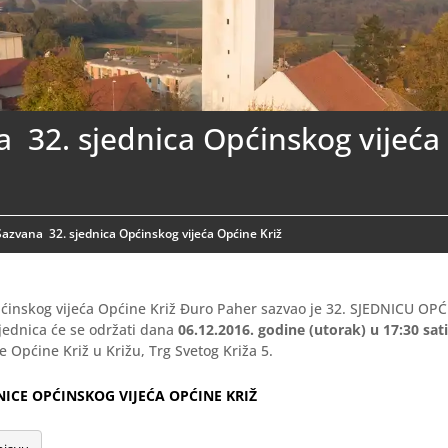
 32. sjednica Općinskog vijeća
Sazvana 32. sjednica Općinskog vijeća Općine Križ
ćinskog vijeća Općine Križ Đuro Paher sazvao je 32. SJEDNICU OP
jednica će se održati dana
06.12.2016. godine (utorak) u 17:30 sat
 Općine Križ u Križu, Trg Svetog Križa 5.
DNICE OPĆINSKOG VIJEĆA OPĆINE KRIŽ