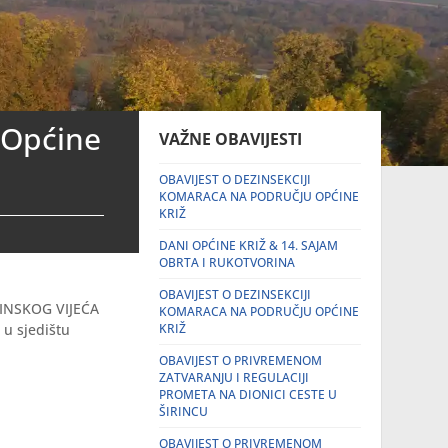
 Općine
VAŽNE OBAVIJESTI
OBAVIJEST O DEZINSEKCIJI
KOMARACA NA PODRUČJU OPĆINE
KRIŽ
DANI OPĆINE KRIŽ & 14. SAJAM
OBRTA I RUKOTVORINA
OBAVIJEST O DEZINSEKCIJI
ĆINSKOG VIJEĆA
KOMARACA NA PODRUČJU OPĆINE
i
u sjedištu
KRIŽ
OBAVIJEST O PRIVREMENOM
ZATVARANJU I REGULACIJI
PROMETA NA DIONICI CESTE U
ŠIRINCU
OBAVIJEST O PRIVREMENOM