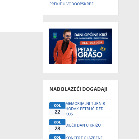
PREKIDU VODOOPSKRBE
NADOLAZEĆI DOGAĐAJI
MEMORIJALNI TURNIR
KOL
HODAK-PETRLIĆ-DED-
22
KOS
KOL
DJEČJI DAN U KRIŽU
28
KOL
KONCERT GLAZBENE