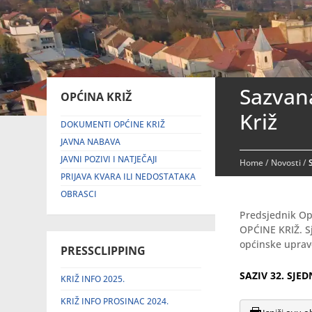
Sazvana
OPĆINA KRIŽ
Križ
DOKUMENTI OPĆINE KRIŽ
JAVNA NABAVA
JAVNI POZIVI I NATJEČAJI
Home
/
Novosti
/
PRIJAVA KVARA ILI NEDOSTATAKA
OBRASCI
Predsjednik Op
OPĆINE KRIŽ. S
općinske uprave
PRESSCLIPPING
SAZIV 32. SJE
KRIŽ INFO 2025.
KRIŽ INFO PROSINAC 2024.