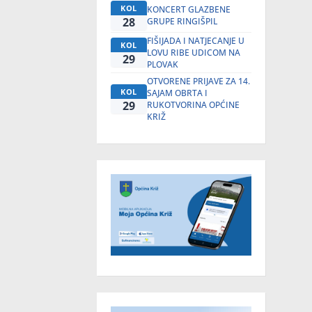
KOL
KONCERT GLAZBENE
28
GRUPE RINGIŠPIL
FIŠIJADA I NATJECANJE U
KOL
LOVU RIBE UDICOM NA
29
PLOVAK
OTVORENE PRIJAVE ZA 14.
KOL
SAJAM OBRTA I
29
RUKOTVORINA OPĆINE
KRIŽ