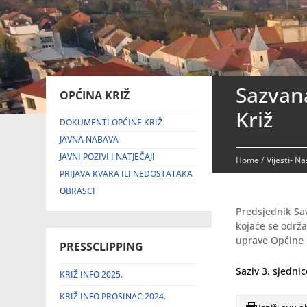
Sazvana
OPĆINA KRIŽ
Križ
DOKUMENTI OPĆINE KRIŽ
JAVNA NABAVA
JAVNI POZIVI I NATJEČAJI
Home
/
Vijesti- N
PRIJAVA KVARA ILI NEDOSTATAKA
OBRASCI
Predsjednik Sav
kojaće se održ
uprave Općine Kr
PRESSCLIPPING
Saziv 3. sjedni
KRIŽ INFO 2025.
KRIŽ INFO PROSINAC 2024.