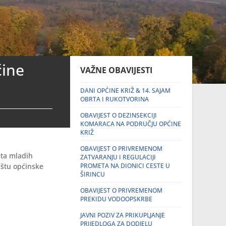
ćine
VAŽNE OBAVIJESTI
DANI OPĆINE KRIŽ & 14. SAJAM
OBRTA I RUKOTVORINA
OBAVIJEST O DEZINSEKCIJI
KOMARACA NA PODRUČJU OPĆINE
KRIŽ
OBAVIJEST O PRIVREMENOM
eta mladih
ZATVARANJU I REGULACIJI
ištu općinske
PROMETA NA DIONICI CESTE U
ŠIRINCU
OBAVIJEST O PRIVREMENOM
PREKIDU VODOOPSKRBE
JAVNI POZIV ZA PRIKUPLJANJE
PRIJEDLOGA ZA DODJELU