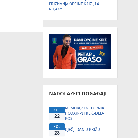
PRIZNANJA OPĆINE KRIŽ „14.
RUJAN“
NADOLAZEĆI DOGAĐAJI
MEMORIJALNI TURNIR
KOL
HODAK-PETRLIĆ-DED-
22
KOS
KOL
DJEČJI DAN U KRIŽU
28