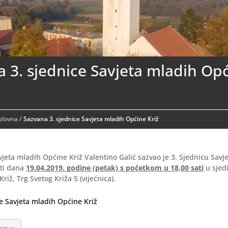
 3. sjednice Savjeta mladih Op
aslovna
/
Sazvana 3. sjednice Savjeta mladih Općine Križ
jeta mladih Općine Križ Valentino Galić sazvao je 3. Sjednicu Savj
ati dana
19.04.2019. godine (petak) s početkom u 18,00 sati
u sjed
iž, Trg Svetog Križa 5 (vijećnica).
ce Savjeta mladih Općine Križ