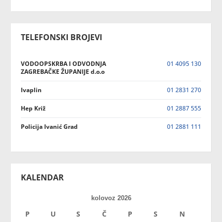
TELEFONSKI BROJEVI
VODOOPSKRBA I ODVODNJA
01 4095 130
ZAGREBAČKE ŽUPANIJE d.o.o
Ivaplin
01 2831 270
Hep Križ
01 2887 555
Policija Ivanić Grad
01 2881 111
KALENDAR
kolovoz 2026
P
U
S
Č
P
S
N