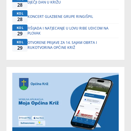
DJEČJI DAN U KRIŽU
28
KOL
KONCERT GLAZBENE GRUPE RINGIŠPIL
28
KOL
FIŠIJADA I NATJECANJE U LOVU RIBE UDICOM NA
29
PLOVAK
KOL
OTVORENE PRIJAVE ZA 14. SAJAM OBRTA I
29
RUKOTVORINA OPĆINE KRIŽ