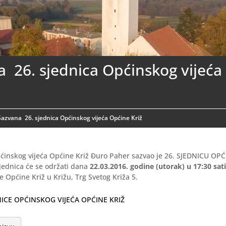
 26. sjednica Općinskog vijeća
Sazvana 26. sjednica Općinskog vijeća Općine Križ
ćinskog vijeća Općine Križ Đuro Paher sazvao je 26. SJEDNICU OP
jednica će se održati dana
22.03.2016. godine (utorak) u 17:30 sat
 Općine Križ u Križu, Trg Svetog Križa 5.
DNICE OPĆINSKOG VIJEĆA OPĆINE KRIŽ