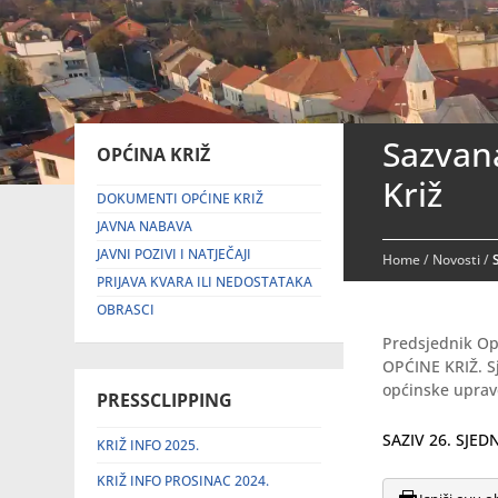
Sazvana
OPĆINA KRIŽ
Križ
DOKUMENTI OPĆINE KRIŽ
JAVNA NABAVA
JAVNI POZIVI I NATJEČAJI
Home
/
Novosti
/
PRIJAVA KVARA ILI NEDOSTATAKA
OBRASCI
Predsjednik Op
OPĆINE KRIŽ. S
općinske uprave
PRESSCLIPPING
SAZIV 26. SJE
KRIŽ INFO 2025.
KRIŽ INFO PROSINAC 2024.