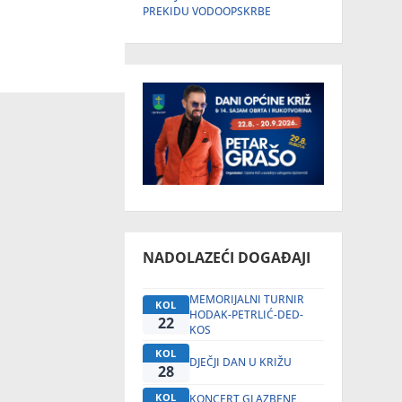
PREKIDU VODOOPSKRBE
NADOLAZEĆI DOGAĐAJI
MEMORIJALNI TURNIR
KOL
HODAK-PETRLIĆ-DED-
22
KOS
KOL
DJEČJI DAN U KRIŽU
28
KOL
KONCERT GLAZBENE