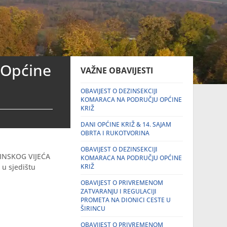
 Općine
VAŽNE OBAVIJESTI
OBAVIJEST O DEZINSEKCIJI
KOMARACA NA PODRUČJU OPĆINE
KRIŽ
DANI OPĆINE KRIŽ & 14. SAJAM
OBRTA I RUKOTVORINA
OBAVIJEST O DEZINSEKCIJI
ĆINSKOG VIJEĆA
KOMARACA NA PODRUČJU OPĆINE
i
u sjedištu
KRIŽ
OBAVIJEST O PRIVREMENOM
ZATVARANJU I REGULACIJI
PROMETA NA DIONICI CESTE U
ŠIRINCU
OBAVIJEST O PRIVREMENOM