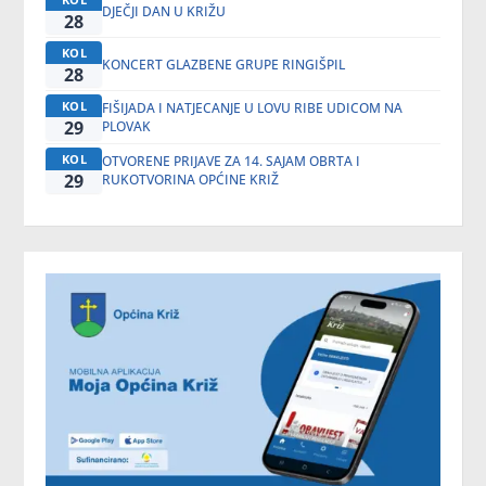
DJEČJI DAN U KRIŽU
28
KOL
KONCERT GLAZBENE GRUPE RINGIŠPIL
28
KOL
FIŠIJADA I NATJECANJE U LOVU RIBE UDICOM NA
29
PLOVAK
KOL
OTVORENE PRIJAVE ZA 14. SAJAM OBRTA I
29
RUKOTVORINA OPĆINE KRIŽ