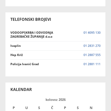
TELEFONSKI BROJEVI
VODOOPSKRBA I ODVODNJA
01 4095 130
ZAGREBAČKE ŽUPANIJE d.o.o
Ivaplin
01 2831 270
Hep Križ
01 2887 555
Policija Ivanić Grad
01 2881 111
KALENDAR
kolovoz 2026
P
U
S
Č
P
S
N