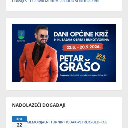
OBAVIJEST O PRIVREMENOM PREKIDU VODOOPSKRBE
NADOLAZEĆI DOGAĐAJI
KOL
MEMORIJALNI TURNIR HODAK-PETRLIĆ-DED-KOS
22