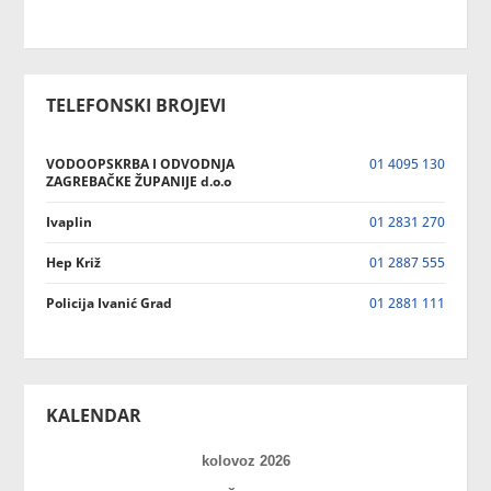
TELEFONSKI BROJEVI
VODOOPSKRBA I ODVODNJA
01 4095 130
ZAGREBAČKE ŽUPANIJE d.o.o
Ivaplin
01 2831 270
Hep Križ
01 2887 555
Policija Ivanić Grad
01 2881 111
KALENDAR
kolovoz 2026