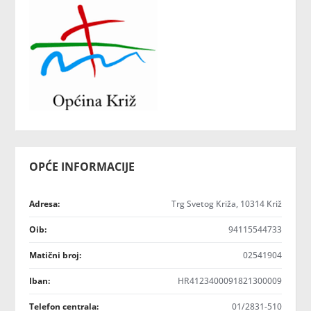
OPĆE INFORMACIJE
Adresa:
Trg Svetog Križa, 10314 Križ
Oib:
94115544733
Matični broj:
02541904
Iban:
HR4123400091821300009
Telefon centrala:
01/2831-510