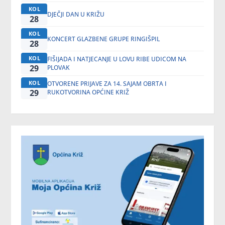
KOL
DJEČJI DAN U KRIŽU
28
KOL
KONCERT GLAZBENE GRUPE RINGIŠPIL
28
KOL
FIŠIJADA I NATJECANJE U LOVU RIBE UDICOM NA
29
PLOVAK
KOL
OTVORENE PRIJAVE ZA 14. SAJAM OBRTA I
29
RUKOTVORINA OPĆINE KRIŽ