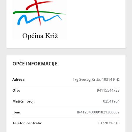
OPĆE INFORMACIJE
Adresa:
Trg Svetog Križa, 10314 Križ
Oib:
94115544733
Matični broj:
02541904
Iban:
HR4123400091821300009
Telefon centrala:
01/2831-510