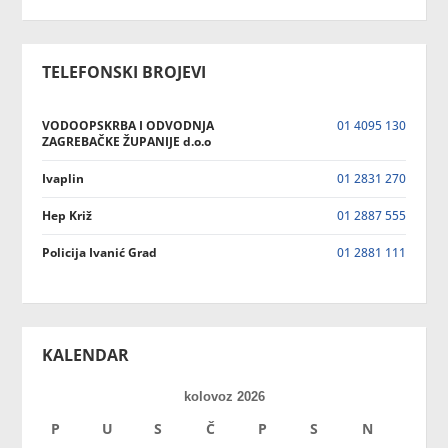
TELEFONSKI BROJEVI
VODOOPSKRBA I ODVODNJA
01 4095 130
ZAGREBAČKE ŽUPANIJE d.o.o
Ivaplin
01 2831 270
Hep Križ
01 2887 555
Policija Ivanić Grad
01 2881 111
KALENDAR
kolovoz 2026
P
U
S
Č
P
S
N