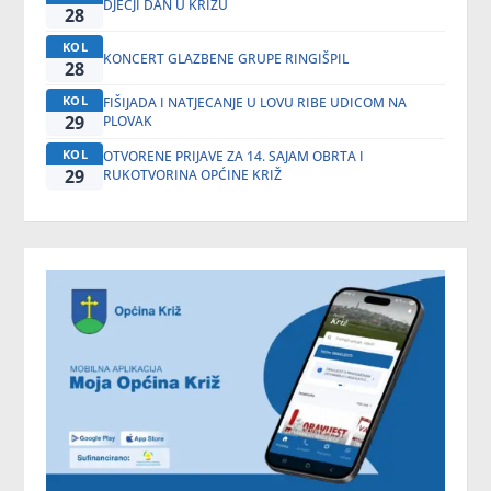
DJEČJI DAN U KRIŽU
28
KOL
KONCERT GLAZBENE GRUPE RINGIŠPIL
28
KOL
FIŠIJADA I NATJECANJE U LOVU RIBE UDICOM NA
29
PLOVAK
KOL
OTVORENE PRIJAVE ZA 14. SAJAM OBRTA I
29
RUKOTVORINA OPĆINE KRIŽ