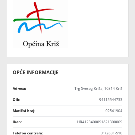
OPĆE INFORMACIJE
Adresa:
Trg Svetog Križa, 10314 Križ
Oib:
94115544733
Matični broj:
02541904
Iban:
HR4123400091821300009
Telefon centrala:
01/2831-510