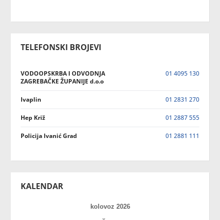
TELEFONSKI BROJEVI
VODOOPSKRBA I ODVODNJA
01 4095 130
ZAGREBAČKE ŽUPANIJE d.o.o
Ivaplin
01 2831 270
Hep Križ
01 2887 555
Policija Ivanić Grad
01 2881 111
KALENDAR
kolovoz 2026