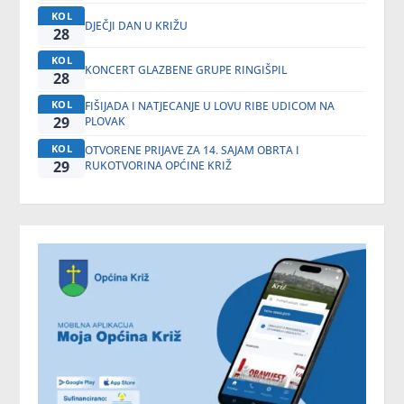
KOL
DJEČJI DAN U KRIŽU
28
KOL
KONCERT GLAZBENE GRUPE RINGIŠPIL
28
KOL
FIŠIJADA I NATJECANJE U LOVU RIBE UDICOM NA
29
PLOVAK
KOL
OTVORENE PRIJAVE ZA 14. SAJAM OBRTA I
29
RUKOTVORINA OPĆINE KRIŽ