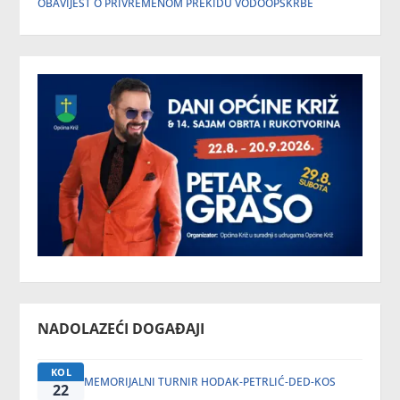
OBAVIJEST O PRIVREMENOM PREKIDU VODOOPSKRBE
NADOLAZEĆI DOGAĐAJI
KOL
MEMORIJALNI TURNIR HODAK-PETRLIĆ-DED-KOS
22