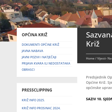
Sazvana
OPĆINA KRIŽ
Križ
DOKUMENTI OPĆINE KRIŽ
JAVNA NABAVA
JAVNI POZIVI I NATJEČAJI
Home
/
Vijesti- N
PRIJAVA KVARA ILI NEDOSTATAKA
OBRASCI
Predsjednik Op
Općine Križ. Sj
općinske uprave
PRESSCLIPPING
SAZIV 10. SJED
KRIŽ INFO 2025.
KRIŽ INFO PROSINAC 2024.