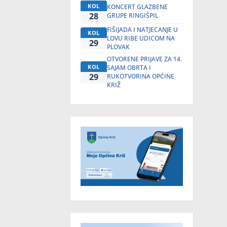
KOL
KONCERT GLAZBENE
28
GRUPE RINGIŠPIL
FIŠIJADA I NATJECANJE U
KOL
LOVU RIBE UDICOM NA
29
PLOVAK
OTVORENE PRIJAVE ZA 14.
KOL
SAJAM OBRTA I
29
RUKOTVORINA OPĆINE
KRIŽ