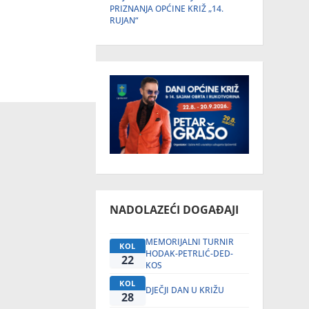
PRIZNANJA OPĆINE KRIŽ „14.
RUJAN“
NADOLAZEĆI DOGAĐAJI
MEMORIJALNI TURNIR
KOL
HODAK-PETRLIĆ-DED-
22
KOS
KOL
DJEČJI DAN U KRIŽU
28