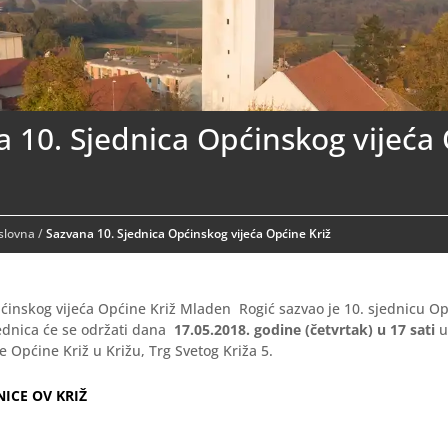
 10. Sjednica Općinskog vijeća
aslovna
/
Sazvana 10. Sjednica Općinskog vijeća Općine Križ
ćinskog vijeća Općine Križ Mladen Rogić sazvao je 10. sjednicu Op
ednica će se održati dana
17.05.2018. godine (četvrtak) u 17 sati
u
 Općine Križ u Križu, Trg Svetog Križa 5.
NICE OV KRIŽ