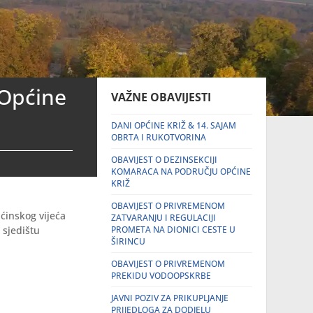
 Općine
VAŽNE OBAVIJESTI
DANI OPĆINE KRIŽ & 14. SAJAM
OBRTA I RUKOTVORINA
OBAVIJEST O DEZINSEKCIJI
KOMARACA NA PODRUČJU OPĆINE
KRIŽ
OBAVIJEST O PRIVREMENOM
ćinskog vijeća
ZATVARANJU I REGULACIJI
 sjedištu
PROMETA NA DIONICI CESTE U
ŠIRINCU
OBAVIJEST O PRIVREMENOM
PREKIDU VODOOPSKRBE
JAVNI POZIV ZA PRIKUPLJANJE
PRIJEDLOGA ZA DODJELU