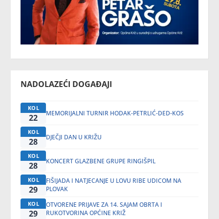
NADOLAZEĆI DOGAĐAJI
KOL
MEMORIJALNI TURNIR HODAK-PETRLIĆ-DED-KOS
22
KOL
DJEČJI DAN U KRIŽU
28
KOL
KONCERT GLAZBENE GRUPE RINGIŠPIL
28
KOL
FIŠIJADA I NATJECANJE U LOVU RIBE UDICOM NA
29
PLOVAK
KOL
OTVORENE PRIJAVE ZA 14. SAJAM OBRTA I
29
RUKOTVORINA OPĆINE KRIŽ