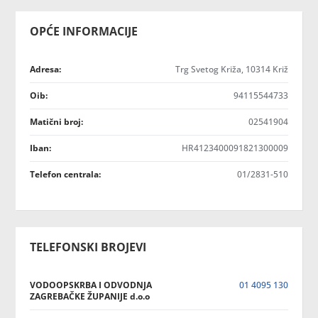
OPĆE INFORMACIJE
Adresa:
Trg Svetog Križa, 10314 Križ
Oib:
94115544733
Matični broj:
02541904
Iban:
HR4123400091821300009
Telefon centrala:
01/2831-510
TELEFONSKI BROJEVI
VODOOPSKRBA I ODVODNJA
01 4095 130
ZAGREBAČKE ŽUPANIJE d.o.o