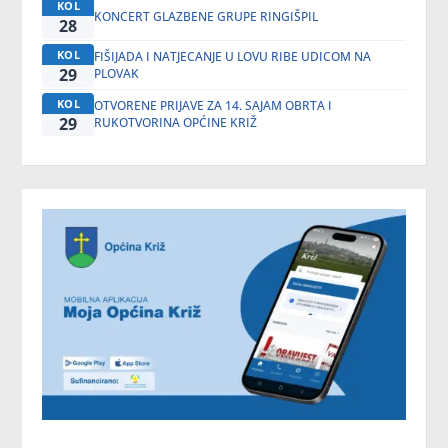
KOL
KONCERT GLAZBENE GRUPE RINGIŠPIL
28
KOL
FIŠIJADA I NATJECANJE U LOVU RIBE UDICOM NA
29
PLOVAK
KOL
OTVORENE PRIJAVE ZA 14. SAJAM OBRTA I
29
RUKOTVORINA OPĆINE KRIŽ