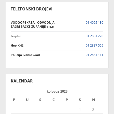
TELEFONSKI BROJEVI
VODOOPSKRBA I ODVODNJA
01 4095 130
ZAGREBAČKE ŽUPANIJE d.o.o
Ivaplin
01 2831 270
Hep Križ
01 2887 555
Policija Ivanić Grad
01 2881 111
KALENDAR
kolovoz 2026
P
U
S
Č
P
S
N
1
2