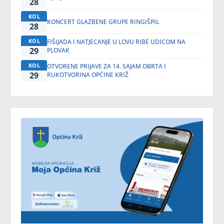
28
KOL
KONCERT GLAZBENE GRUPE RINGIŠPIL
28
KOL
FIŠIJADA I NATJECANJE U LOVU RIBE UDICOM NA
29
PLOVAK
KOL
OTVORENE PRIJAVE ZA 14. SAJAM OBRTA I
29
RUKOTVORINA OPĆINE KRIŽ