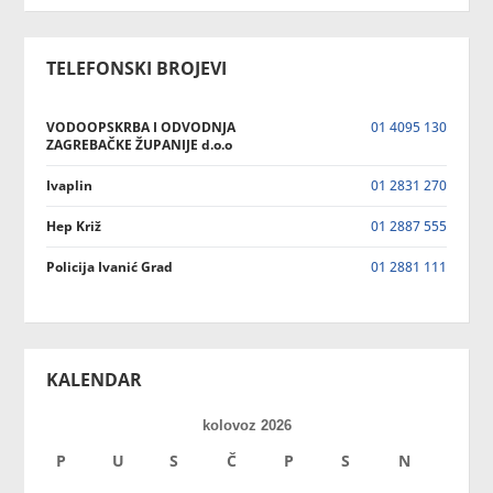
TELEFONSKI BROJEVI
VODOOPSKRBA I ODVODNJA
01 4095 130
ZAGREBAČKE ŽUPANIJE d.o.o
Ivaplin
01 2831 270
Hep Križ
01 2887 555
Policija Ivanić Grad
01 2881 111
KALENDAR
kolovoz 2026
P
U
S
Č
P
S
N