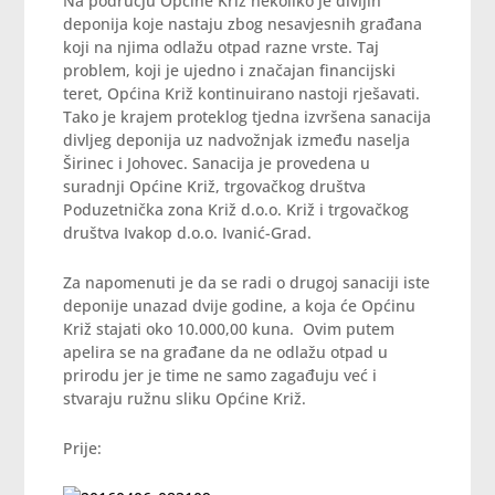
Na području Općine Križ nekoliko je divljih
deponija koje nastaju zbog nesavjesnih građana
koji na njima odlažu otpad razne vrste. Taj
problem, koji je ujedno i značajan financijski
teret, Općina Križ kontinuirano nastoji rješavati.
Tako je krajem proteklog tjedna izvršena sanacija
divljeg deponija uz nadvožnjak između naselja
Širinec i Johovec. Sanacija je provedena u
suradnji Općine Križ, trgovačkog društva
Poduzetnička zona Križ d.o.o. Križ i trgovačkog
društva Ivakop d.o.o. Ivanić-Grad.
Za napomenuti je da se radi o drugoj sanaciji iste
deponije unazad dvije godine, a koja će Općinu
Križ stajati oko 10.000,00 kuna. Ovim putem
apelira se na građane da ne odlažu otpad u
prirodu jer je time ne samo zagađuju već i
stvaraju ružnu sliku Općine Križ.
Prije: