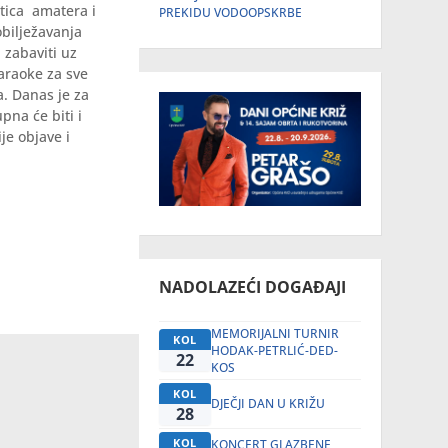
stica amatera i
PREKIDU VODOOPSKRBE
bilježavanja
 zabaviti uz
araoke za sve
. Danas je za
pna će biti i
je objave i
NADOLAZEĆI DOGAĐAJI
MEMORIJALNI TURNIR
KOL
HODAK-PETRLIĆ-DED-
22
KOS
KOL
DJEČJI DAN U KRIŽU
28
KOL
KONCERT GLAZBENE