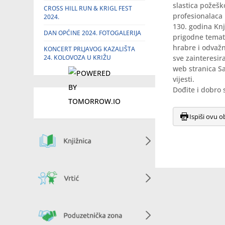
slastica požešk
CROSS HILL RUN & KRIGL FEST
profesionalaca
2024.
130. godina Knji
DAN OPĆINE 2024. FOTOGALERIJA
prigodne temats
hrabre i odvažn
KONCERT PRLJAVOG KAZALIŠTA
24. KOLOVOZA U KRIŽU
sve zainteresi
web stranica Sa
vijesti.
Dođite i dobro 
Ispiši ovu o