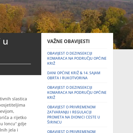
” u
VAŽNE OBAVIJESTI
OBAVIJEST O DEZINSEKCIJI
KOMARACA NA PODRUČJU OPĆINE
KRIŽ
DANI OPĆINE KRIŽ & 14. SAJAM
OBRTA I RUKOTVORINA
OBAVIJEST O DEZINSEKCIJI
KOMARACA NA PODRUČJU OPĆINE
KRIŽ
ivnih slastica
osjetiteljima
OBAVIJEST O PRIVREMENOM
tevijom,
ZATVARANJU I REGULACIJI
iča a rijetko
PROMETA NA DIONICI CESTE U
ŠIRINCU
 u loncu“ gdje
nih jela i
OBAVIJEST O PRIVREMENOM