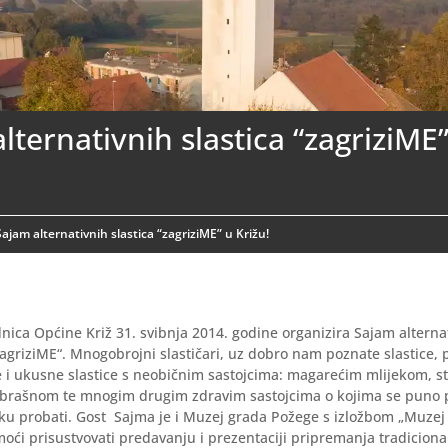
lternativnih slastica “zagriziME
Sajam alternativnih slastica “zagriziME” u Križu!
dnica Općine Križ 31. svibnja 2014. godine organizira Sajam alternat
griziME“. Mnogobrojni slastičari, uz dobro nam poznate slastice, p
e i ukusne slastice s neobičnim sastojcima: magarećim mlijekom, s
brašnom te mnogim drugim zdravim sastojcima o kojima se puno pr
iku probati. Gost Sajma je i Muzej grada Požege s izložbom „Muzej
 moći prisustvovati predavanju i prezentaciji pripremanja tradicional