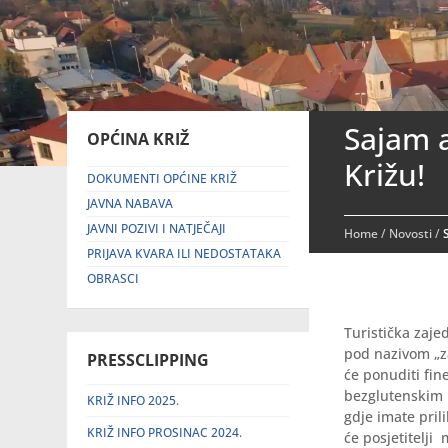
Sajam a
OPĆINA KRIŽ
Križu!
DOKUMENTI OPĆINE KRIŽ
JAVNA NABAVA
JAVNI POZIVI I NATJEČAJI
Home
/
Novosti
/
PRIJAVA KVARA ILI NEDOSTATAKA
OBRASCI
Turistička zaje
pod nazivom „za
PRESSCLIPPING
će ponuditi fin
bezglutenskim 
KRIŽ INFO 2025.
gdje imate pril
KRIŽ INFO PROSINAC 2024.
će posjetitelji