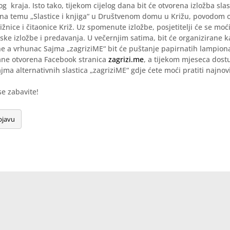
og kraja. Isto tako, tijekom cijelog dana bit će otvorena izložba sla
 na temu „Slastice i knjiga“ u Društvenom domu u Križu, povodom o
žnice i čitaonice Križ. Uz spomenute izložbe, posjetitelji će se moći
ke izložbe i predavanja. U večernjim satima, bit će organizirane k
e a vrhunac Sajma „zagriziME“ bit će puštanje papirnatih lampiona
rane otvorena Facebook stranica
zagrizi.me
, a tijekom mjeseca dostu
jma alternativnih slastica „zagriziME“ gdje ćete moći pratiti najnovi
se zabavite!
bjavu