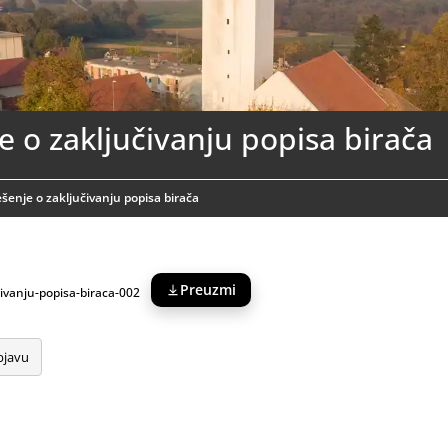
e o zaključivanju popisa birača
ešenje o zaključivanju popisa birača
Preuzmi
civanju-popisa-biraca-002
bjavu