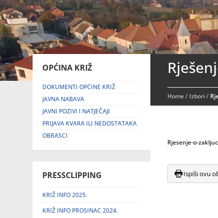
Rješenj
OPĆINA KRIŽ
DOKUMENTI OPĆINE KRIŽ
Home
/
Izbori
/
Rj
JAVNA NABAVA
JAVNI POZIVI I NATJEČAJI
PRIJAVA KVARA ILI NEDOSTATAKA
OBRASCI
Rjesenje-o-zaklju
Ispiši ovu o
PRESSCLIPPING
KRIŽ INFO 2025.
KRIŽ INFO PROSINAC 2024.