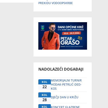
PREKIDU VODOOPSKRBE
NADOLAZEĆI DOGAĐAJI
MEMORIJALNI TURNIR
KOL
HODAK-PETRLIĆ-DED-
22
KOS
KOL
DJEČJI DAN U KRIŽU
28
KOL
KONCERT GLAZBENE