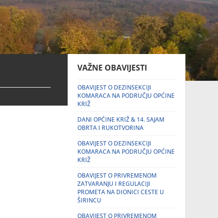
VAŽNE OBAVIJESTI
OBAVIJEST O DEZINSEKCIJI
KOMARACA NA PODRUČJU OPĆINE
KRIŽ
DANI OPĆINE KRIŽ & 14. SAJAM
OBRTA I RUKOTVORINA
OBAVIJEST O DEZINSEKCIJI
KOMARACA NA PODRUČJU OPĆINE
KRIŽ
OBAVIJEST O PRIVREMENOM
ZATVARANJU I REGULACIJI
PROMETA NA DIONICI CESTE U
ŠIRINCU
OBAVIJEST O PRIVREMENOM