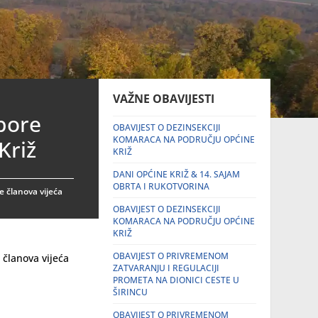
VAŽNE OBAVIJESTI
bore
OBAVIJEST O DEZINSEKCIJI
KOMARACA NA PODRUČJU OPĆINE
Križ
KRIŽ
DANI OPĆINE KRIŽ & 14. SAJAM
OBRTA I RUKOTVORINA
e članova vijeća
OBAVIJEST O DEZINSEKCIJI
KOMARACA NA PODRUČJU OPĆINE
KRIŽ
OBAVIJEST O PRIVREMENOM
 članova vijeća
ZATVARANJU I REGULACIJI
PROMETA NA DIONICI CESTE U
ŠIRINCU
OBAVIJEST O PRIVREMENOM