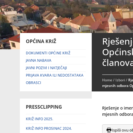
Rješenj
OPĆINA KRIŽ
Općins
DOKUMENTI OPĆINE KRIŽ
članova
JAVNA NABAVA
JAVNI POZIVI I NATJEČAJI
PRIJAVA KVARA ILI NEDOSTATAKA
Home
/
Izbori
/
Rj
OBRASCI
mjesnih odbora Op
PRESSCLIPPING
Rješenje o imen
mjesnih odbora
KRIŽ INFO 2025.
KRIŽ INFO PROSINAC 2024.
Ispiši ovu o