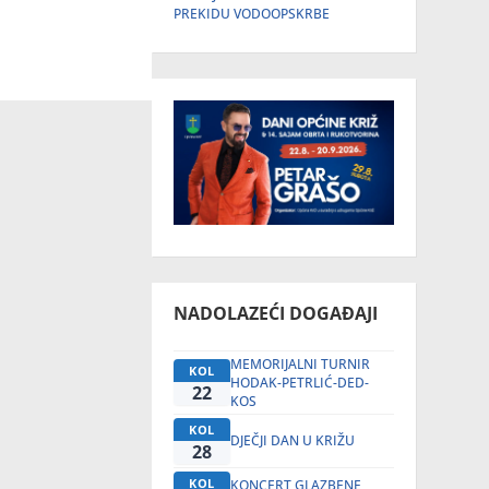
PREKIDU VODOOPSKRBE
NADOLAZEĆI DOGAĐAJI
MEMORIJALNI TURNIR
KOL
HODAK-PETRLIĆ-DED-
22
KOS
KOL
DJEČJI DAN U KRIŽU
28
KOL
KONCERT GLAZBENE