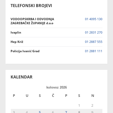
TELEFONSKI BROJEVI
VODOOPSKRBA I ODVODNJA
01 4095 130
ZAGREBAČKE ŽUPANIJE d.o.o
Ivaplin
01 2831 270
Hep Križ
01 2887 555
Policija Ivanić Grad
01 2881 111
KALENDAR
kolovoz 2026
P
U
S
Č
P
S
N
1
2
3
4
5
6
7
8
9