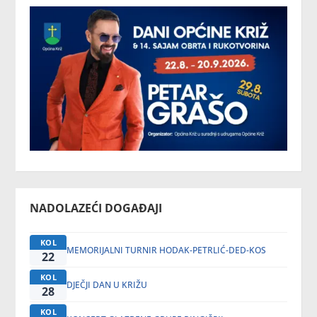
NADOLAZEĆI DOGAĐAJI
KOL
MEMORIJALNI TURNIR HODAK-PETRLIĆ-DED-KOS
22
KOL
DJEČJI DAN U KRIŽU
28
KOL