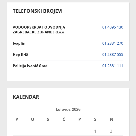
TELEFONSKI BROJEVI
VODOOPSKRBA I ODVODNJA
01 4095 130
ZAGREBAČKE ŽUPANIJE d.o.o
Ivaplin
01 2831 270
Hep Križ
01 2887 555
Policija Ivanić Grad
01 2881 111
KALENDAR
kolovoz 2026
P
U
S
Č
P
S
N
1
2