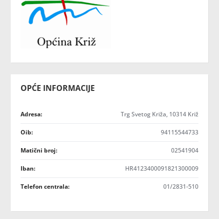
OPĆE INFORMACIJE
Adresa:
Trg Svetog Križa, 10314 Križ
Oib:
94115544733
Matični broj:
02541904
Iban:
HR4123400091821300009
Telefon centrala:
01/2831-510