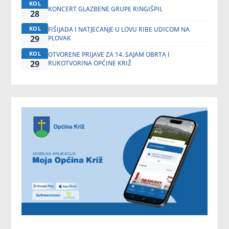
KOL
KONCERT GLAZBENE GRUPE RINGIŠPIL
28
KOL
FIŠIJADA I NATJECANJE U LOVU RIBE UDICOM NA
29
PLOVAK
KOL
OTVORENE PRIJAVE ZA 14. SAJAM OBRTA I
29
RUKOTVORINA OPĆINE KRIŽ