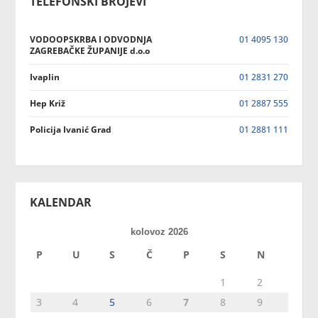
TELEFONSKI BROJEVI
VODOOPSKRBA I ODVODNJA
01 4095 130
ZAGREBAČKE ŽUPANIJE d.o.o
Ivaplin
01 2831 270
Hep Križ
01 2887 555
Policija Ivanić Grad
01 2881 111
KALENDAR
kolovoz 2026
P
U
S
Č
P
S
N
1
2
3
4
5
6
7
8
9