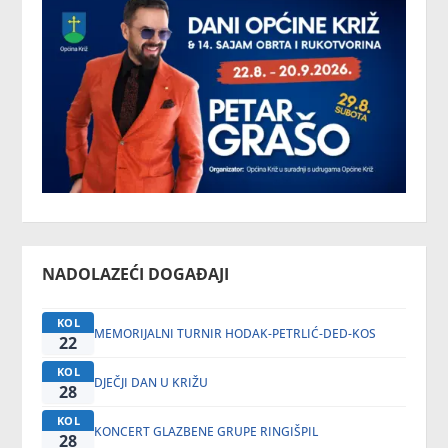
NADOLAZEĆI DOGAĐAJI
KOL
MEMORIJALNI TURNIR HODAK-PETRLIĆ-DED-KOS
22
KOL
DJEČJI DAN U KRIŽU
28
KOL
KONCERT GLAZBENE GRUPE RINGIŠPIL
28