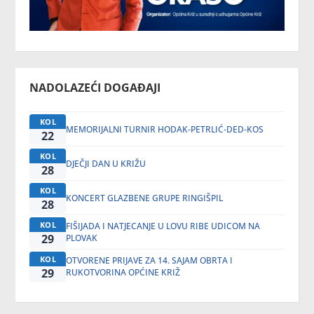
NADOLAZEĆI DOGAĐAJI
KOL
MEMORIJALNI TURNIR HODAK-PETRLIĆ-DED-KOS
22
KOL
DJEČJI DAN U KRIŽU
28
KOL
KONCERT GLAZBENE GRUPE RINGIŠPIL
28
KOL
FIŠIJADA I NATJECANJE U LOVU RIBE UDICOM NA
29
PLOVAK
KOL
OTVORENE PRIJAVE ZA 14. SAJAM OBRTA I
29
RUKOTVORINA OPĆINE KRIŽ