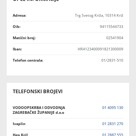
Adresa:
Trg Svetog Križa, 10314 Križ
Oib:
94115544733
Matični broj:
02541904
Iban:
HR4123400091821300009
Telefon centrala:
01/2831-510
TELEFONSKI BROJEVI
VODOOPSKRBA I ODVODNJA
01 4095 130
ZAGREBAČKE ŽUPANIJE d.o.o
Ivaplin
01 2831 270
Hep Križ
01 2887 555