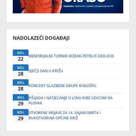
NADOLAZEĆI DOGAĐAJI
KOL
MEMORIJALNI TURNIR HODAK-PETRLIĆ-DED-KOS
22
KOL
DJEČJI DAN U KRIŽU
28
KOL
KONCERT GLAZBENE GRUPE RINGIŠPIL
28
KOL
FIŠIJADA I NATJECANJE U LOVU RIBE UDICOM NA
29
PLOVAK
KOL
OTVORENE PRIJAVE ZA 14. SAJAM OBRTA I
29
RUKOTVORINA OPĆINE KRIŽ