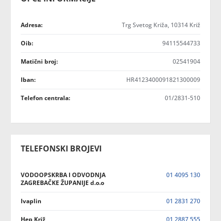
Adresa:
Trg Svetog Križa, 10314 Križ
Oib:
94115544733
Matični broj:
02541904
Iban:
HR4123400091821300009
Telefon centrala:
01/2831-510
TELEFONSKI BROJEVI
VODOOPSKRBA I ODVODNJA
01 4095 130
ZAGREBAČKE ŽUPANIJE d.o.o
Ivaplin
01 2831 270
Hep Križ
01 2887 555