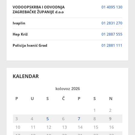
VODOOPSKRBA I ODVODNJA
01 4095 130
ZAGREBAČKE ŽUPANIJE d.o.o
Ivaplin
01 2831 270
Hep Križ
01 2887 555
Policija Ivanić Grad
01 2881 111
KALENDAR
kolovoz 2026
P
U
S
Č
P
S
N
1
2
3
4
5
6
7
8
9
10
11
12
13
14
15
16