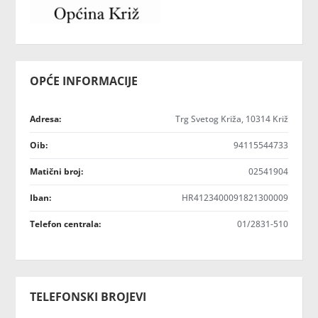
OPĆE INFORMACIJE
Adresa:
Trg Svetog Križa, 10314 Križ
Oib:
94115544733
Matični broj:
02541904
Iban:
HR4123400091821300009
Telefon centrala:
01/2831-510
TELEFONSKI BROJEVI