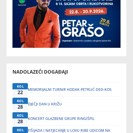
NADOLAZEĆI DOGAĐAJI
KOL
MEMORIJALNI TURNIR HODAK-PETRLIĆ-DED-KOS
22
KOL
DJEČJI DAN U KRIŽU
28
KOL
KONCERT GLAZBENE GRUPE RINGIŠPIL
28
KOL
FIŠIJADA I NATJECANJE U LOVU RIBE UDICOM NA