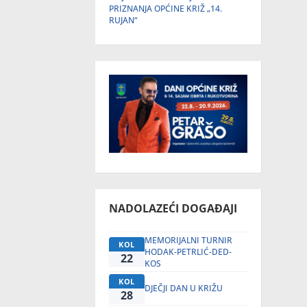
PRIZNANJA OPĆINE KRIŽ „14.
RUJAN“
NADOLAZEĆI DOGAĐAJI
MEMORIJALNI TURNIR
KOL
HODAK-PETRLIĆ-DED-
22
KOS
KOL
DJEČJI DAN U KRIŽU
28