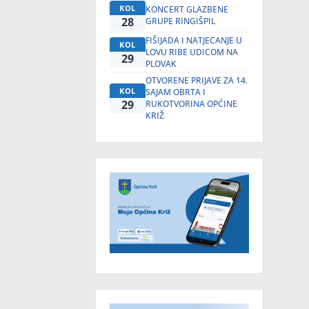
KOL
KONCERT GLAZBENE
28
GRUPE RINGIŠPIL
FIŠIJADA I NATJECANJE U
KOL
LOVU RIBE UDICOM NA
29
PLOVAK
OTVORENE PRIJAVE ZA 14.
KOL
SAJAM OBRTA I
29
RUKOTVORINA OPĆINE
KRIŽ