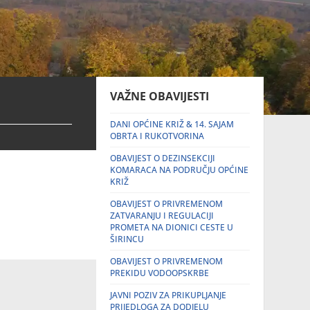
VAŽNE OBAVIJESTI
DANI OPĆINE KRIŽ & 14. SAJAM
OBRTA I RUKOTVORINA
OBAVIJEST O DEZINSEKCIJI
KOMARACA NA PODRUČJU OPĆINE
KRIŽ
OBAVIJEST O PRIVREMENOM
ZATVARANJU I REGULACIJI
PROMETA NA DIONICI CESTE U
ŠIRINCU
OBAVIJEST O PRIVREMENOM
PREKIDU VODOOPSKRBE
JAVNI POZIV ZA PRIKUPLJANJE
PRIJEDLOGA ZA DODJELU