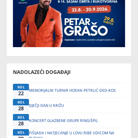
NADOLAZEĆI DOGAĐAJI
KOL
MEMORIJALNI TURNIR HODAK-PETRLIĆ-DED-KOS
22
KOL
DJEČJI DAN U KRIŽU
28
KOL
KONCERT GLAZBENE GRUPE RINGIŠPIL
28
KOL
FIŠIJADA I NATJECANJE U LOVU RIBE UDICOM NA