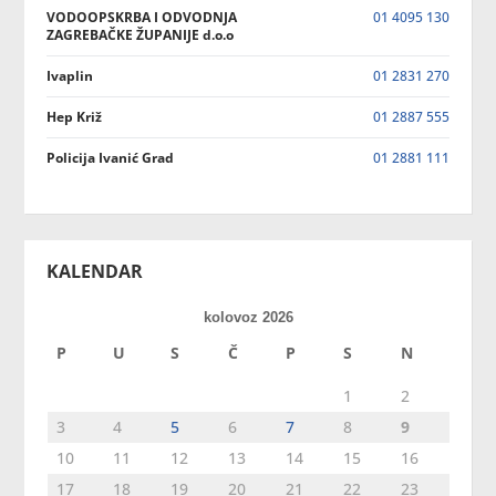
VODOOPSKRBA I ODVODNJA
01 4095 130
ZAGREBAČKE ŽUPANIJE d.o.o
Ivaplin
01 2831 270
Hep Križ
01 2887 555
Policija Ivanić Grad
01 2881 111
KALENDAR
kolovoz 2026
P
U
S
Č
P
S
N
1
2
3
4
5
6
7
8
9
10
11
12
13
14
15
16
17
18
19
20
21
22
23