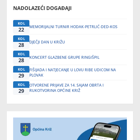
NADOLAZEĆI DOGAĐAJI
KOL
MEMORIJALNI TURNIR HODAK-PETRLIĆ-DED-KOS
22
KOL
DJEČJI DAN U KRIŽU
28
KOL
KONCERT GLAZBENE GRUPE RINGIŠPIL
28
KOL
FIŠIJADA I NATJECANJE U LOVU RIBE UDICOM NA
29
PLOVAK
KOL
OTVORENE PRIJAVE ZA 14. SAJAM OBRTA I
29
RUKOTVORINA OPĆINE KRIŽ