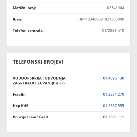
Matični broj:
02541904
Iban:
HR4123400091821300009
Telefon centrala:
01/2831-510
TELEFONSKI BROJEVI
VODOOPSKRBA I ODVODNJA
01 4095 130
ZAGREBAČKE ŽUPANIJE d.o.o
Ivaplin
01 2831 270
Hep Križ
01 2887 555
Policija Ivanić Grad
01 2881 111