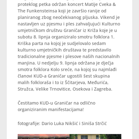
proteklog petka održan koncert Matije Cveka &
The Funkensteinsa koji je završio ranije od
planiranog zbog neočekivanog pljuska. Vikend je
nastavljen uz pjesmu i ples zahvaljujući Kulturno
umjetničkom društvu Graničar iz Križa koje je u
subotu 8. lipnja organiziralo smotru folklora 1.
Kriška parta na kojoj je sudjelovalo sedam
kulturno umjetničkih društava te predstavilo
tradicionalne pjesme i plesove naših nacionalnih
manjina. U nedjelju 9. lipnja održana je dječja
smotra folklora Kolo sreće, na kojoj su najmlađi
članovi KUD-a Graničar ugostili šest skupina
malih folkloraša i to iz Ščitarjeva, Međurića,
Stružca, Velike Trnovitice, Osekova i Zagreba.
Čestitamo KUD-u Graničar na odlično
organiziranim manifestacijama!
fotografije: Dario Luka Nikšić i Siniša Strčić