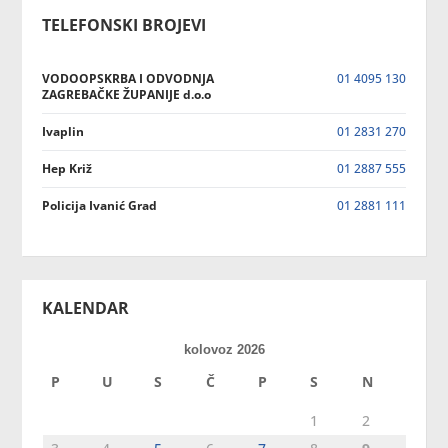
TELEFONSKI BROJEVI
VODOOPSKRBA I ODVODNJA
01 4095 130
ZAGREBAČKE ŽUPANIJE d.o.o
Ivaplin
01 2831 270
Hep Križ
01 2887 555
Policija Ivanić Grad
01 2881 111
KALENDAR
kolovoz 2026
P
U
S
Č
P
S
N
1
2