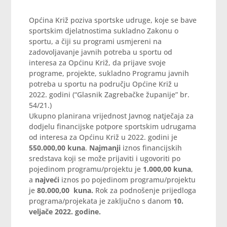
Općina Križ poziva sportske udruge, koje se bave
sportskim djelatnostima sukladno Zakonu o
sportu, a čiji su programi usmjereni na
zadovoljavanje javnih potreba u sportu od
interesa za Općinu Križ, da prijave svoje
programe, projekte, sukladno Programu javnih
potreba u sportu na području Općine Križ u
2022. godini (“Glasnik Zagrebačke županije” br.
54/21.)
Ukupno planirana vrijednost Javnog natječaja za
dodjelu financijske potpore sportskim udrugama
od interesa za Općinu Križ u 2022. godini je
550.000,00 kuna
.
Najmanji
iznos financijskih
sredstava koji se može prijaviti i ugovoriti po
pojedinom programu/projektu je
1.000,00 kuna
,
a
najveći
iznos po pojedinom programu/projektu
je
80.000,00 kuna.
Rok za podnošenje prijedloga
programa/projekata je zaključno s danom
10.
veljače 2022. godine.