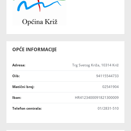
OPĆE INFORMACIJE
Adresa:
Trg Svetog Križa, 10314 Križ
Oib:
94115544733
Matični broj:
02541904
Iban:
HR4123400091821300009
Telefon centrala:
01/2831-510