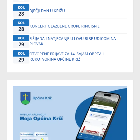
KOL
DJEČJI DAN U KRIŽU
28
KOL
KONCERT GLAZBENE GRUPE RINGIŠPIL
28
KOL
FIŠIJADA I NATJECANJE U LOVU RIBE UDICOM NA
29
PLOVAK
KOL
OTVORENE PRIJAVE ZA 14. SAJAM OBRTA I
29
RUKOTVORINA OPĆINE KRIŽ