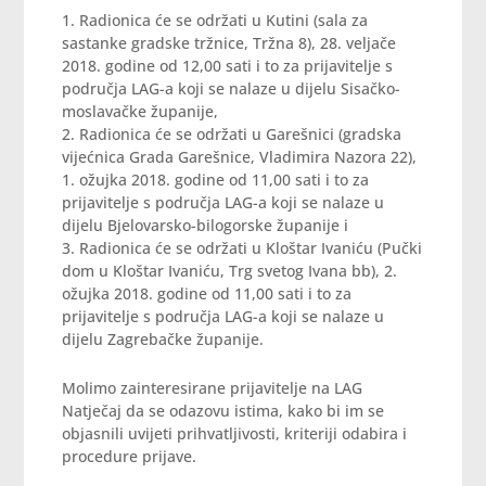
1. Radionica će se održati u Kutini (sala za
sastanke gradske tržnice, Tržna 8), 28. veljače
2018. godine od 12,00 sati i to za prijavitelje s
područja
LAG
-a koji se nalaze u dijelu Sisačko-
moslavačke županije,
2. Radionica će se održati u Garešnici (gradska
vijećnica Grada Garešnice, Vladimira Nazora 22),
1. ožujka 2018. godine od 11,00 sati i to za
prijavitelje s područja
LAG
-a koji se nalaze u
dijelu Bjelovarsko-bilogorske županije i
3. Radionica će se održati u Kloštar Ivaniću (Pučki
dom u Kloštar Ivaniću, Trg svetog Ivana bb), 2.
ožujka 2018. godine od 11,00 sati i to za
prijavitelje s područja
LAG
-a koji se nalaze u
dijelu Zagrebačke županije.
Molimo zainteresirane prijavitelje na
LAG
Natječaj da se odazovu istima, kako bi im se
objasnili uvijeti prihvatljivosti, kriteriji odabira i
procedure prijave.