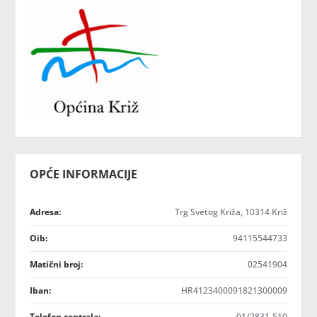
OPĆE INFORMACIJE
Adresa:
Trg Svetog Križa, 10314 Križ
Oib:
94115544733
Matični broj:
02541904
Iban:
HR4123400091821300009
Telefon centrala:
01/2831-510