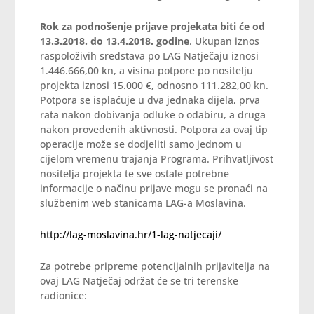
Rok za podnošenje prijave projekata biti će od
13.3.2018. do 13.4.2018. godine
. Ukupan iznos
raspoloživih sredstava po
LAG
Natječaju iznosi
1.446.666,00 kn, a visina potpore po nositelju
projekta iznosi 15.000 €, odnosno 111.282,00 kn.
Potpora se isplaćuje u dva jednaka dijela, prva
rata na
kon dobivanja odluke o odabiru, a druga
nakon provedenih aktivnosti. Potpora za ovaj tip
operacije može se dodjeliti samo jednom u
cijelom vremenu trajanja Programa. Prihvatljivost
nositelja projekta te sve ostale potrebne
informacije o načinu prijave mogu se pronaći
na
službenim web stanicama LAG-a Moslavina.
http://
lag-moslavina
.hr/1-
lag
-natjecaji/
Za potrebe pripreme potencijalnih prijavitelja na
ovaj
LAG
Natječaj održat će se tri terenske
radionice: