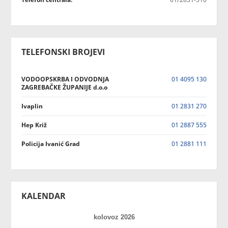
TELEFONSKI BROJEVI
VODOOPSKRBA I ODVODNJA
01 4095 130
ZAGREBAČKE ŽUPANIJE d.o.o
Ivaplin
01 2831 270
Hep Križ
01 2887 555
Policija Ivanić Grad
01 2881 111
KALENDAR
kolovoz 2026