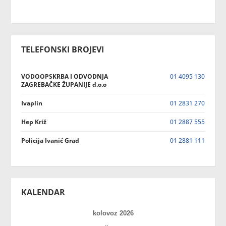
TELEFONSKI BROJEVI
VODOOPSKRBA I ODVODNJA
01 4095 130
ZAGREBAČKE ŽUPANIJE d.o.o
Ivaplin
01 2831 270
Hep Križ
01 2887 555
Policija Ivanić Grad
01 2881 111
KALENDAR
kolovoz 2026