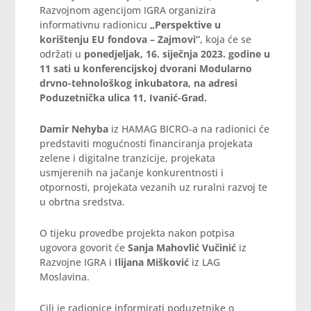
Razvojnom agencijom IGRA organizira
informativnu radionicu
„Perspektive u
korištenju EU fondova – Zajmovi”
, koja će se
održati u
ponedjeljak, 16. siječnja 2023. godine u
11 sati u konferencijskoj dvorani Modularno
drvno-tehnološkog inkubatora, na adresi
Poduzetnička ulica 11, Ivanić-Grad.
Damir Nehyba
iz HAMAG BICRO-a na radionici će
predstaviti mogućnosti financiranja projekata
zelene i digitalne tranzicije, projekata
usmjerenih na jačanje konkurentnosti i
otpornosti, projekata vezanih uz ruralni razvoj te
u obrtna sredstva.
O tijeku provedbe projekta nakon potpisa
ugovora govorit će
Sanja Mahovlić Vučinić
iz
Razvojne IGRA i
Ilijana Mišković
iz LAG
Moslavina.
Cilj je radionice informirati poduzetnike o