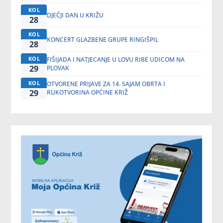
KOL
DJEČJI DAN U KRIŽU
28
KOL
KONCERT GLAZBENE GRUPE RINGIŠPIL
28
KOL
FIŠIJADA I NATJECANJE U LOVU RIBE UDICOM NA
29
PLOVAK
KOL
OTVORENE PRIJAVE ZA 14. SAJAM OBRTA I
29
RUKOTVORINA OPĆINE KRIŽ