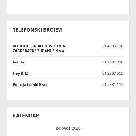
TELEFONSKI BROJEVI
VODOOPSKRBA I ODVODNJA
01 4095 130
ZAGREBAČKE ŽUPANIJE d.o.o
Ivaplin
01 2831 270
Hep Križ
01 2887 555
Policija Ivanić Grad
01 2881 111
KALENDAR
kolovoz 2026