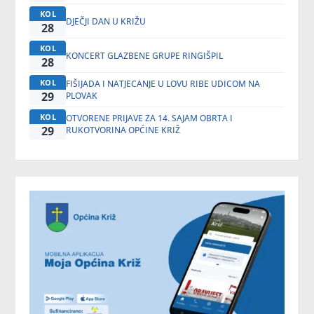
KOL
DJEČJI DAN U KRIŽU
28
KOL
KONCERT GLAZBENE GRUPE RINGIŠPIL
28
KOL
FIŠIJADA I NATJECANJE U LOVU RIBE UDICOM NA
29
PLOVAK
KOL
OTVORENE PRIJAVE ZA 14. SAJAM OBRTA I
29
RUKOTVORINA OPĆINE KRIŽ