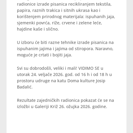
radionice izrade pisanica recikliranjem tekstila,
papira, raznih trakica i sitnih ukrasa kao i
korištenjem prirodnog materijala: ispuhanih jaja,
sjemenki povrća, riže, crvene i zelene leće,
hajdine kaše i slično.
U izboru će biti razne tehnike izrade pisanica na
ispuhanim jajima i jajima od stiropora. Naravno,
moguće je crtati i bojiti jaja.
Svi su dobrodošli, veliki i mali! VIDIMO SE u
utorak 24. veljače 2026. god. od 16 h i od 18 h u
prostoru udruge na katu Doma kulture Josip
Badalić.
Rezultate zajedničkih radionica pokazat će se na
izložbi u Galeriji Križ 26. ožujka 2026. godine.