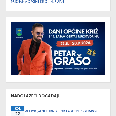
PRIZNANJA OPĆINE KRIŽ „14. RUJAN“
NADOLAZEĆI DOGAĐAJI
KOL
MEMORIJALNI TURNIR HODAK-PETRLIĆ-DED-KOS
22