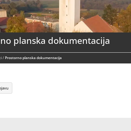
rno planska dokumentacija
i
/
Prostorno planska dokumentacija
bjavu