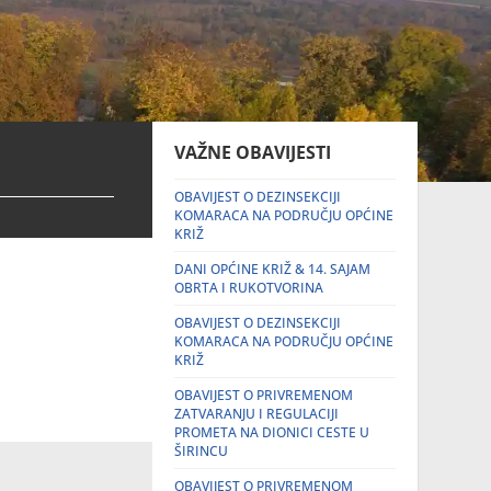
VAŽNE OBAVIJESTI
OBAVIJEST O DEZINSEKCIJI
KOMARACA NA PODRUČJU OPĆINE
KRIŽ
DANI OPĆINE KRIŽ & 14. SAJAM
OBRTA I RUKOTVORINA
OBAVIJEST O DEZINSEKCIJI
KOMARACA NA PODRUČJU OPĆINE
KRIŽ
OBAVIJEST O PRIVREMENOM
ZATVARANJU I REGULACIJI
PROMETA NA DIONICI CESTE U
ŠIRINCU
OBAVIJEST O PRIVREMENOM