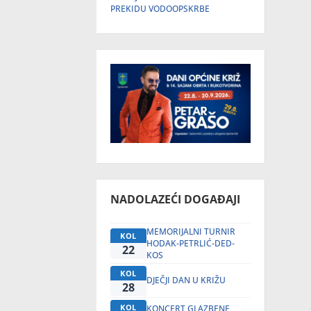
PREKIDU VODOOPSKRBE
NADOLAZEĆI DOGAĐAJI
MEMORIJALNI TURNIR
KOL
HODAK-PETRLIĆ-DED-
22
KOS
KOL
DJEČJI DAN U KRIŽU
28
KOL
KONCERT GLAZBENE