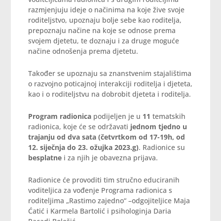
razmjenjuju ideje o načinima na koje žive svoje
roditeljstvo, upoznaju bolje sebe kao roditelja,
prepoznaju načine na koje se odnose prema
svojem djetetu, te doznaju i za druge moguće
načine odnošenja prema djetetu.
Također se upoznaju sa znanstvenim stajalištima
o razvojno poticajnoj interakciji roditelja i djeteta,
kao i o roditeljstvu na dobrobit djeteta i roditelja.
Program radionica
podijeljen je u
11
tematskih
radionica, koje će se održavati
jednom tjedno u
trajanju od dva sata (četvrtkom od 17-19h, od
12. siječnja do 23. ožujka 2023.g)
. Radionice su
besplatne
i za njih je obavezna prijava.
Radionice će provoditi tim stručno educiranih
voditeljica za vođenje Programa radionica s
roditeljima „Rastimo zajedno“ –odgojiteljice Maja
Ćatić i Karmela Bartolić i psihologinja Daria