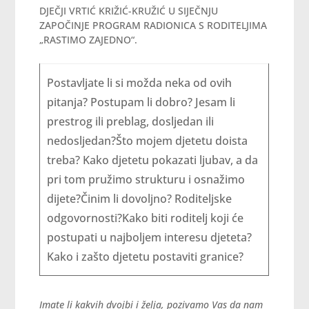
DJEČJI VRTIĆ KRIŽIĆ-KRUŽIĆ U SIJEČNJU
ZAPOČINJE PROGRAM RADIONICA S RODITELJIMA
„RASTIMO ZAJEDNO“.
Postavljate li si možda neka od ovih
pitanja? Postupam li dobro? Jesam li
prestrog ili preblag, dosljedan ili
nedosljedan?Što mojem djetetu doista
treba? Kako djetetu pokazati ljubav, a da
pri tom pružimo strukturu i osnažimo
dijete?Činim li dovoljno? Roditeljske
odgovornosti?Kako biti roditelj koji će
postupati u najboljem interesu djeteta?
Kako i zašto djetetu postaviti granice?
Imate li kakvih dvojbi i želja, pozivamo Vas da nam