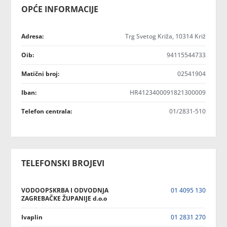
OPĆE INFORMACIJE
Adresa:
Trg Svetog Križa, 10314 Križ
Oib:
94115544733
Matični broj:
02541904
Iban:
HR4123400091821300009
Telefon centrala:
01/2831-510
TELEFONSKI BROJEVI
VODOOPSKRBA I ODVODNJA
01 4095 130
ZAGREBAČKE ŽUPANIJE d.o.o
Ivaplin
01 2831 270