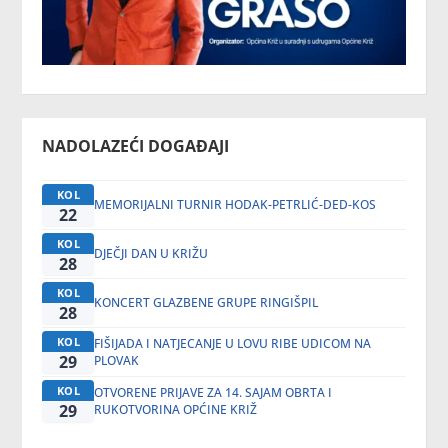
NADOLAZEĆI DOGAĐAJI
KOL
MEMORIJALNI TURNIR HODAK-PETRLIĆ-DED-KOS
22
KOL
DJEČJI DAN U KRIŽU
28
KOL
KONCERT GLAZBENE GRUPE RINGIŠPIL
28
KOL
FIŠIJADA I NATJECANJE U LOVU RIBE UDICOM NA
29
PLOVAK
KOL
OTVORENE PRIJAVE ZA 14. SAJAM OBRTA I
29
RUKOTVORINA OPĆINE KRIŽ