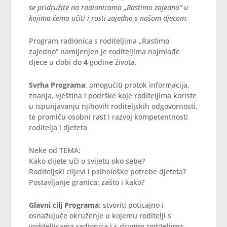
se pridružite na radionicama „Rastimo zajedno“ u
kojima ćemo učiti i rasti zajedno s našom djecom.
Program radionica s roditeljima „Rastimo
zajedno“ namijenjen je roditeljima najmlađe
djece u dobi do
4
godine života.
Svrha Programa
: omogućiti protok informacija,
znanja, vještina i podrške koje roditeljima koriste
u ispunjavanju njihovih roditeljskih odgovornosti,
te promiču osobni rast i razvoj kompetentnosti
roditelja i djeteta
Neke od TEMA:
Kako dijete uči o svijetu oko sebe?
Roditeljski ciljevi i psihološke potrebe djeteta?
Postavljanje granica: zašto i kako?
Glavni cilj Programa
: stvoriti poticajno i
osnažujuće okruženje u kojemu roditelji s
voditeljicama radionica i s drugim roditeljima