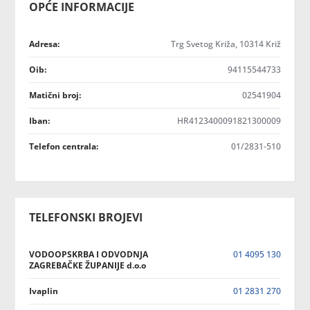
OPĆE INFORMACIJE
Adresa:
Trg Svetog Križa, 10314 Križ
Oib:
94115544733
Matični broj:
02541904
Iban:
HR4123400091821300009
Telefon centrala:
01/2831-510
TELEFONSKI BROJEVI
VODOOPSKRBA I ODVODNJA
01 4095 130
ZAGREBAČKE ŽUPANIJE d.o.o
Ivaplin
01 2831 270