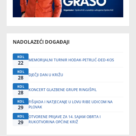
NADOLAZEĆI DOGAĐAJI
KOL
MEMORIJALNI TURNIR HODAK-PETRLIĆ-DED-KOS
22
KOL
DJEČJI DAN U KRIŽU
28
KOL
KONCERT GLAZBENE GRUPE RINGIŠPIL
28
KOL
FIŠIJADA I NATJECANJE U LOVU RIBE UDICOM NA
29
PLOVAK
KOL
OTVORENE PRIJAVE ZA 14. SAJAM OBRTA I
29
RUKOTVORINA OPĆINE KRIŽ