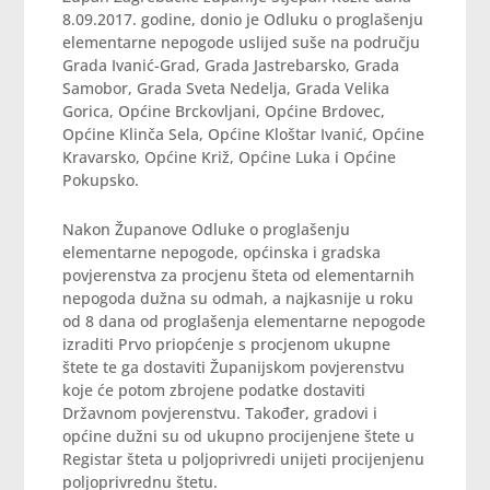
8.09.2017. godine, donio je Odluku o proglašenju
elementarne nepogode uslijed suše na području
Grada Ivanić-Grad, Grada Jastrebarsko, Grada
Samobor, Grada Sveta Nedelja, Grada Velika
Gorica, Općine Brckovljani, Općine Brdovec,
Općine Klinča Sela, Općine Kloštar Ivanić, Općine
Kravarsko, Općine Križ, Općine Luka i Općine
Pokupsko.
Nakon Županove Odluke o proglašenju
elementarne nepogode, općinska i gradska
povjerenstva za procjenu šteta od elementarnih
nepogoda dužna su odmah, a najkasnije u roku
od 8 dana od proglašenja elementarne nepogode
izraditi Prvo priopćenje s procjenom ukupne
štete te ga dostaviti Županijskom povjerenstvu
koje će potom zbrojene podatke dostaviti
Državnom povjerenstvu. Također, gradovi i
općine dužni su od ukupno procijenjene štete u
Registar šteta u poljoprivredi unijeti procijenjenu
poljoprivrednu štetu.