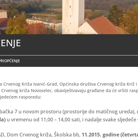
ENJE
PRIOPĆENJE
 Crvenog Križa Ivanić-Grad, Općinska društva Crvenog križa Križ i K
Crvenog križa Novoselec, obaviještvavaju građane da će vršiti rasp
ljedećem rasporedu:
ebačka 7 u novom prostoru (prostorije do matičnog ureda),
da)
u vremenu od 11,00 – 14,00 sati, i nadalje svake sljedeče 
D, Dom Crvenog križa, Školska bb,
11.2015. godine
(četvrt