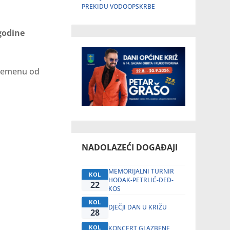
PREKIDU VODOOPSKRBE
godine
remenu od
NADOLAZEĆI DOGAĐAJI
MEMORIJALNI TURNIR
KOL
HODAK-PETRLIĆ-DED-
22
KOS
KOL
DJEČJI DAN U KRIŽU
28
KOL
KONCERT GLAZBENE