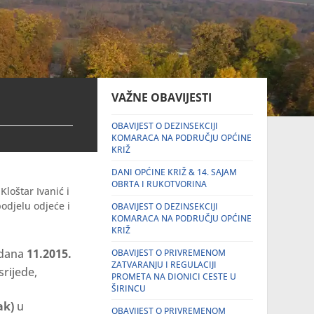
VAŽNE OBAVIJESTI
OBAVIJEST O DEZINSEKCIJI
KOMARACA NA PODRUČJU OPĆINE
KRIŽ
DANI OPĆINE KRIŽ & 14. SAJAM
OBRTA I RUKOTVORINA
loštar Ivanić i
odjelu odjeće i
OBAVIJEST O DEZINSEKCIJI
KOMARACA NA PODRUČJU OPĆINE
KRIŽ
 dana
11.2015.
OBAVIJEST O PRIVREMENOM
ZATVARANJU I REGULACIJI
srijede,
PROMETA NA DIONICI CESTE U
ŠIRINCU
ak)
u
OBAVIJEST O PRIVREMENOM