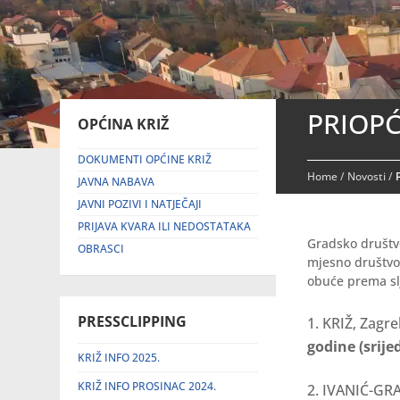
PRIOPĆ
OPĆINA KRIŽ
DOKUMENTI OPĆINE KRIŽ
Home
/
Novosti
/
JAVNA NABAVA
JAVNI POZIVI I NATJEČAJI
PRIJAVA KVARA ILI NEDOSTATAKA
Gradsko društvo
OBRASCI
mjesno društvo 
obuće prema s
PRESSCLIPPING
KRIŽ, Zagr
godine (srije
KRIŽ INFO 2025.
KRIŽ INFO PROSINAC 2024.
IVANIĆ-GRA