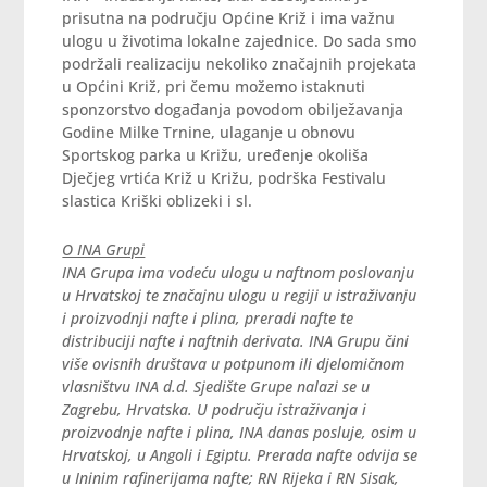
prisutna na području Općine Križ i ima važnu
ulogu u životima lokalne zajednice. Do sada smo
podržali realizaciju nekoliko značajnih projekata
u Općini Križ, pri čemu možemo istaknuti
sponzorstvo događanja povodom obilježavanja
Godine Milke Trnine, ulaganje u obnovu
Sportskog parka u Križu, uređenje okoliša
Dječjeg vrtića Križ u Križu, podrška Festivalu
slastica Kriški oblizeki i sl.
O INA Grupi
INA Grupa ima vodeću ulogu u naftnom poslovanju
u Hrvatskoj te značajnu ulogu u regiji u istraživanju
i proizvodnji nafte i plina, preradi nafte te
distribuciji nafte i naftnih derivata. INA Grupu čini
više ovisnih društava u potpunom ili djelomičnom
vlasništvu INA d.d. Sjedište Grupe nalazi se u
Zagrebu, Hrvatska. U području istraživanja i
proizvodnje nafte i plina, INA danas posluje, osim u
Hrvatskoj, u Angoli i Egiptu. Prerada nafte odvija se
u Ininim rafinerijama nafte; RN Rijeka i RN Sisak,