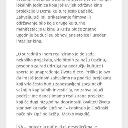
lokalnih jedinica koja još uvijek održava kino
projekcije u Domu kulture Josip Badalić.
Zahvaljujući Ini, prikazivanje filmova ili
održavanje bilo koje druge kulturne
manifestacije u kinu u Križu bit će znatno
ugodnije budući su obnovljene stolice i uređen
interijer kina.
„U suradnji s Inom realizirano je do sada
nekoliko projekata, vrlo bitnih za našu Općinu,
posebno za rad udruga na području kulture i
sporta te unapređenje života djece. Prilika je ovo
da im još jednom zahvalimo na podršci projekata
koji vrlo često budu zapostavljeni zbog nekih
važnijih kapitalnih investicija, no zahvaljujući
podršci Ine danas imamo realizirane projekte
koji će dugi niz godina doprinositi kvaliteti života
stanovnika naše Općine.“ – istaknuo je Općinski
načelnik Općine Križ g. Marko Magdić.
INA – Industrija nafte, d.d. desetljećima je