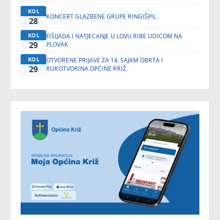
KOL
KONCERT GLAZBENE GRUPE RINGIŠPIL
28
KOL
FIŠIJADA I NATJECANJE U LOVU RIBE UDICOM NA
29
PLOVAK
KOL
OTVORENE PRIJAVE ZA 14. SAJAM OBRTA I
29
RUKOTVORINA OPĆINE KRIŽ