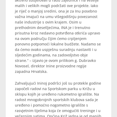
aktivno sudjelovali u radu zajednice i na veselje
malih i velikih mogli podržati ove projekte. Iako
je riječ o manjoj sredini, ona je za Inu posebno
važna imajući na umu višegodišnju povezanost
naše industrije s ovim krajem. Osim u
prethodnim desetljećima, INA je i trenutno
prisutna kroz nedavno potvrđena otkrića upravo
na ovom području čijim ćemo crpljenjem
ponovno potpomoći lokalne budžete. Nadamo se
da ćemo ovako uspješnu suradnju nastaviti i u
sljedećim godinama, na zadovoljstvo obje
strane.“ – izjavio je ovom prilikom g. Dubravko
Novosel, direktor Inine proizvodne regije
zapadna Hrvatska.
Zahvaljujući Ininoj podršci još su protekle godine
započeli radovi na Sportskom parku u Križu u
sklopu kojih je uređeno rukometno igralište. Na
radost mnogobrojnih sportskih klubova sada je
uređeno i pomoćno nogometno igralište s
rasvjetnim tijelima koja će omogućiti treninge i u
večernjim satima. Općina Križ jedna je od manjih