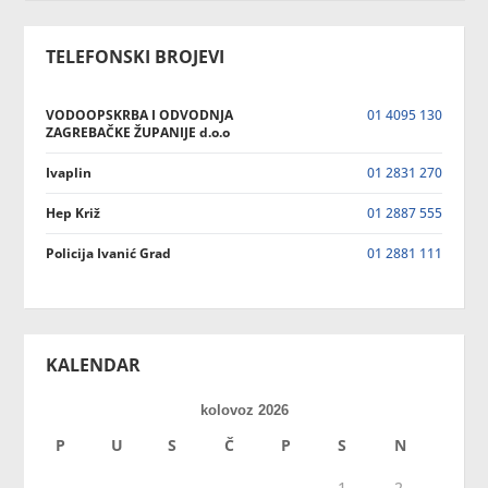
TELEFONSKI BROJEVI
VODOOPSKRBA I ODVODNJA
01 4095 130
ZAGREBAČKE ŽUPANIJE d.o.o
Ivaplin
01 2831 270
Hep Križ
01 2887 555
Policija Ivanić Grad
01 2881 111
KALENDAR
kolovoz 2026
P
U
S
Č
P
S
N
1
2