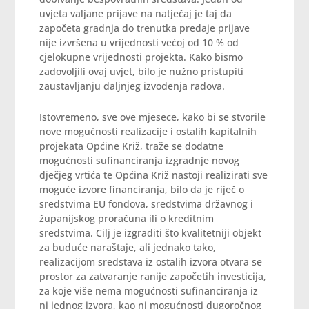
uvjeta valjane prijave na natječaj je taj da
započeta gradnja do trenutka predaje prijave
nije izvršena u vrijednosti većoj od 10 % od
cjelokupne vrijednosti projekta. Kako bismo
zadovoljili ovaj uvjet, bilo je nužno pristupiti
zaustavljanju daljnjeg izvođenja radova.
Istovremeno, sve ove mjesece, kako bi se stvorile
nove mogućnosti realizacije i ostalih kapitalnih
projekata Općine Križ, traže se dodatne
mogućnosti sufinanciranja izgradnje novog
dječjeg vrtića te Općina Križ nastoji realizirati sve
moguće izvore financiranja, bilo da je riječ o
sredstvima EU fondova, sredstvima državnog i
županijskog proračuna ili o kreditnim
sredstvima. Cilj je izgraditi što kvalitetniji objekt
za buduće naraštaje, ali jednako tako,
realizacijom sredstava iz ostalih izvora otvara se
prostor za zatvaranje ranije započetih investicija,
za koje više nema mogućnosti sufinanciranja iz
ni jednog izvora, kao ni mogućnosti dugoročnog