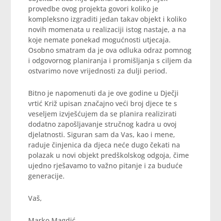
provedbe ovog projekta govori koliko je
kompleksno izgraditi jedan takav objekt i koliko
novih momenata u realizaciji istog nastaje, a na
koje nemate ponekad mogućnosti utjecaja.
Osobno smatram da je ova odluka odraz pomnog
i odgovornog planiranja i promišljanja s ciljem da
ostvarimo nove vrijednosti za dulji period.
Bitno je napomenuti da je ove godine u Dječji
vrtić Križ upisan značajno veći broj djece te s
veseljem izvješćujem da se planira realizirati
dodatno zapošljavanje stručnog kadra u ovoj
djelatnosti. Siguran sam da Vas, kao i mene,
raduje činjenica da djeca neće dugo čekati na
polazak u novi objekt predškolskog odgoja, čime
ujedno rješavamo to važno pitanje i za buduće
generacije.
Vaš,
Marko Magdić,