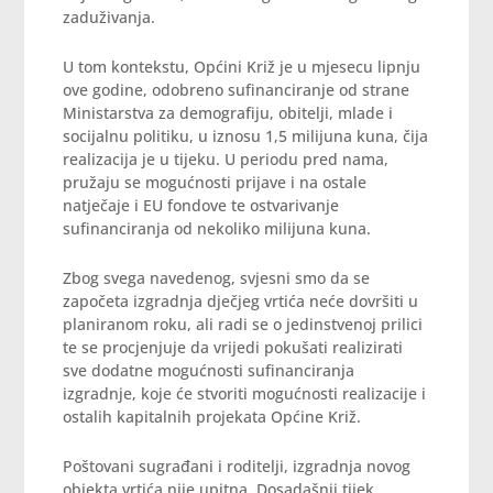
zaduživanja.
U tom kontekstu, Općini Križ je u mjesecu lipnju
ove godine, odobreno sufinanciranje od strane
Ministarstva za demografiju, obitelji, mlade i
socijalnu politiku, u iznosu 1,5 milijuna kuna, čija
realizacija je u tijeku. U periodu pred nama,
pružaju se mogućnosti prijave i na ostale
natječaje i EU fondove te ostvarivanje
sufinanciranja od nekoliko milijuna kuna.
Zbog svega navedenog, svjesni smo da se
započeta izgradnja dječjeg vrtića neće dovršiti u
planiranom roku, ali radi se o jedinstvenoj prilici
te se procjenjuje da vrijedi pokušati realizirati
sve dodatne mogućnosti sufinanciranja
izgradnje, koje će stvoriti mogućnosti realizacije i
ostalih kapitalnih projekata Općine Križ.
Poštovani sugrađani i roditelji, izgradnja novog
objekta vrtića nije upitna. Dosadašnji tijek