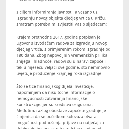
s ciljem informiranja javnosti, a vezano uz
izgradnju novog objekta dječjeg vrtića u Križu,
smatram potrebnim izvijestiti Vas o sljedećem:
Krajem prethodne 2017. godine potpisan je
Ugovor s izvođačem radova za izgradnju novog
dječjeg vrtića, s primjerenim rokom izgradnje od
180 dana. Zbog nepovoljnih vremenskih prilika,
snijega i hladnoće, radovi su u naravi započeli
tek u mjesecu veljači ove godine, što neminovno
uvjetuje produženje krajnjeg roka izgradnje.
Što se tiče financijskog dijela investicije,
napominjem da nisu točne informacije o
nemogućnosti zatvaranja financijske
konstrukcije, jer su sredstva osigurana.
Međutim, razlog obustave započete gradnje je
činjenica da se početkom kolovoza otvara
mogućnost podnošenja prijave na natječaj za
dobivanje bespovratnih sredstava. Jedan od