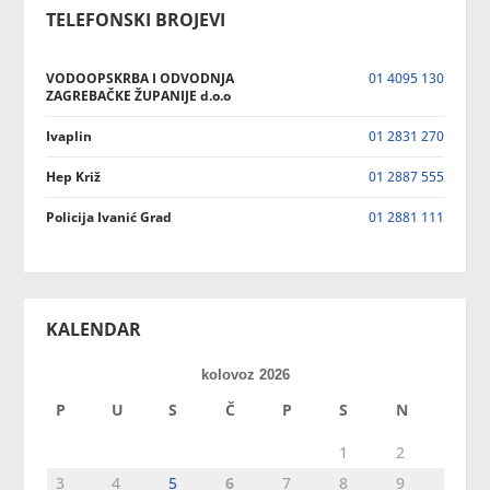
TELEFONSKI BROJEVI
VODOOPSKRBA I ODVODNJA
01 4095 130
ZAGREBAČKE ŽUPANIJE d.o.o
Ivaplin
01 2831 270
Hep Križ
01 2887 555
Policija Ivanić Grad
01 2881 111
KALENDAR
kolovoz 2026
P
U
S
Č
P
S
N
1
2
3
4
5
6
7
8
9