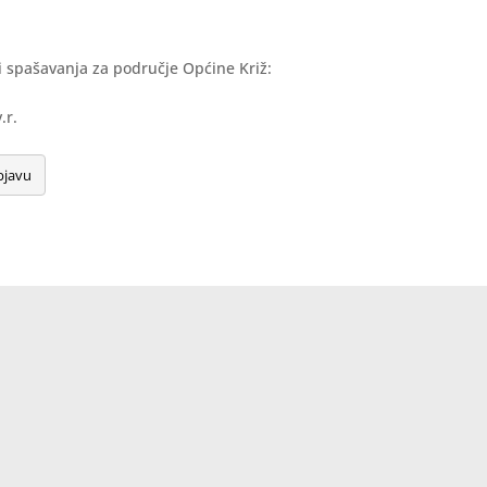
 i spašavanja za područje Općine Križ:
.r.
bjavu