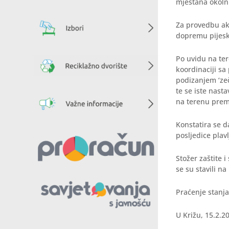
mještana okolni
Za provedbu ak
dopremu pijeska
Po uvidu na ter
koordinaciji sa
podizanjem ‘zeč
te se iste nast
na terenu prema
Konstatira se d
posljedice plav
Stožer zaštite 
se su stavili na
Praćenje stanja
U Križu, 15.2.20