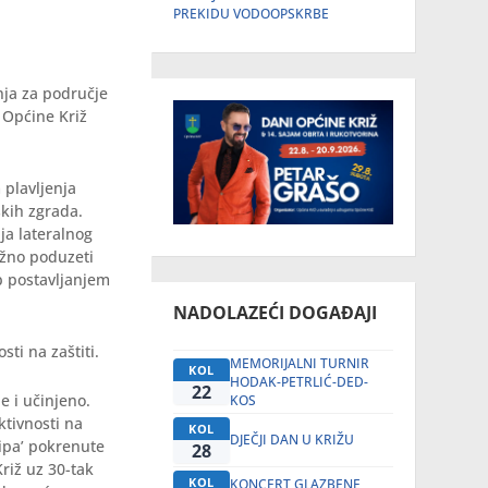
PREKIDU VODOOPSKRBE
nja za područje
 Općine Križ
 plavljenja
skih zgrada.
ja lateralnog
užno poduzeti
p postavljanjem
NADOLAZEĆI DOGAĐAJI
ti na zaštiti.
MEMORIJALNI TURNIR
KOL
HODAK-PETRLIĆ-DED-
22
e i učinjeno.
KOS
ktivnosti na
KOL
DJEČJI DAN U KRIŽU
sipa’ pokrenute
28
riž uz 30-tak
KOL
KONCERT GLAZBENE