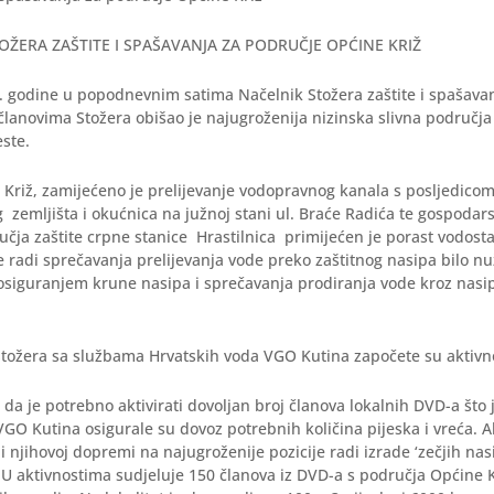
OŽERA ZAŠTITE I SPAŠAVANJA ZA PODRUČJE OPĆINE KRIŽ
. godine u popodnevnim satima Načelnik Stožera zaštite i spašava
članovima Stožera obišao je najugroženija nizinska slivna područja
ste.
a Križ, zamijećeno je prelijevanje vodopravnog kanala s posljedicom
 zemljišta i okućnica na južnoj stani ul. Braće Radića te gospodar
učja zaštite crpne stanice Hrastilnica primijećen je porast vodosta
je radi sprečavanja prelijevanja vode preko zaštitnog nasipa bilo n
 osiguranjem krune nasipa i sprečavanja prodiranja vode kroz nasi
Stožera sa službama Hrvatskih voda VGO Kutina započete su aktivnos
 da je potrebno aktivirati dovoljan broj članova lokalnih DVD-a što j
GO Kutina osigurale su dovoz potrebnih količina pijeska i vreća. A
i njihovoj dopremi na najugroženije pozicije radi izrade ‘zečjih na
. U aktivnostima sudjeluje 150 članova iz DVD-a s područja Općine K