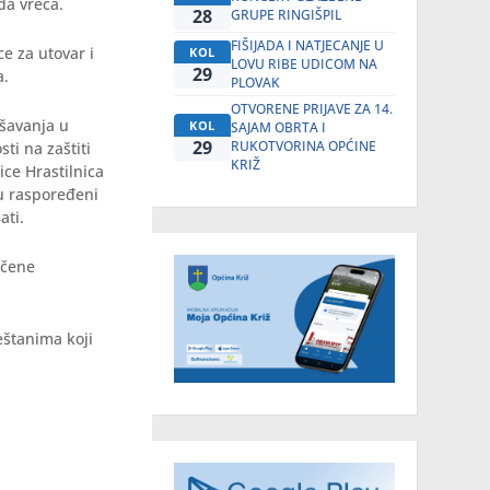
da vreća.
28
GRUPE RINGIŠPIL
FIŠIJADA I NATJECANJE U
e za utovar i
KOL
LOVU RIBE UDICOM NA
29
a.
PLOVAK
OTVORENE PRIJAVE ZA 14.
ašavanja u
KOL
SAJAM OBRTA I
29
RUKOTVORINA OPĆINE
ti na zaštiti
KRIŽ
ice Hrastilnica
su raspoređeni
ati.
ečene
eštanima koji