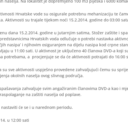
h naselja. Na lokalitet je dopremljeno 100 m3 pijeska i 6000 koma
tivnosti Hrvatske vode su osigurale potrebnu mehanizaciju te čamc
. Aktivnosti su trajale tijekom noći 15.2.2014. godine do 03:00 sat
enu dana 15.2.2014. godine u jutarnjim satima, Stožer zaštite i sp
 predstavnicima Hrvatskih voda odlučuje o potrebi nastavka aktivnos
jih nasipa’ i njihovim osiguranjem na dijelu nasipa kod crpne stan
avljaju u 11:00 sati. U aktivnost je uključeno 40 članova DVD-a koji 
 potrebama, a procjenjuje se da će aktivnosti potrajati do 16:00 s
a su sve aktivnosti uspješno provedene zahvaljujući čemu su sprij
ljenja okolnih naselja ovog slivnog područja.
i spašavanja zahvaljuje svim angažiranim članovima DVD-a kao i mj
 raspolaganje na zaštiti naselja od poplave.
 nastaviti će se i u narednom periodu.
14. u 12:00 sati