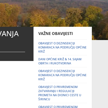
VANJA
VAŽNE OBAVIJESTI
OBAVIJEST O DEZINSEKCIJI
KOMARACA NA PODRUČJU OPĆINE
KRIŽ
DANI OPĆINE KRIŽ & 14. SAJAM
OBRTA I RUKOTVORINA
OBAVIJEST O DEZINSEKCIJI
KOMARACA NA PODRUČJU OPĆINE
KRIŽ
OBAVIJEST O PRIVREMENOM
ZATVARANJU I REGULACIJI
PROMETA NA DIONICI CESTE U
ŠIRINCU
OBAVIJEST O PRIVREMENOM