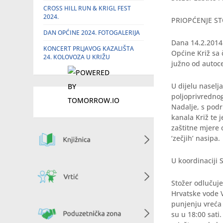
CROSS HILL RUN & KRIGL FEST
2024.
PRIOPĆENJE ST
DAN OPĆINE 2024. FOTOGALERIJA
Dana 14.2.2014
KONCERT PRLJAVOG KAZALIŠTA
Općine Križ sa 
24. KOLOVOZA U KRIŽU
južno od autoce
U dijelu naselj
poljoprivrednog
Nadalje, s podr
kanala Križ te 
zaštitne mjere
‘zečjih’ nasipa.
U koordinaciji 
Stožer odlučuje
Hrvatske vode V
punjenju vreća 
su u 18:00 sati