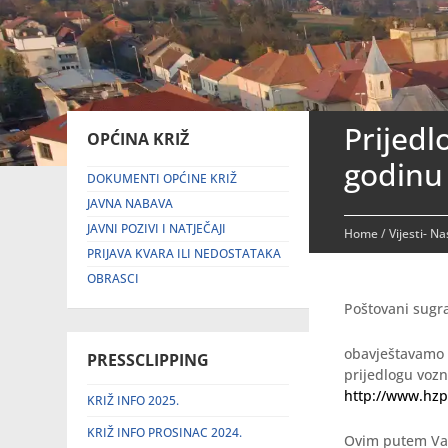
Prijedl
OPĆINA KRIŽ
godinu
DOKUMENTI OPĆINE KRIŽ
JAVNA NABAVA
JAVNI POZIVI I NATJEČAJI
Home
/
Vijesti- N
PRIJAVA KVARA ILI NEDOSTATAKA
OBRASCI
Poštovani sugr
obavještavamo V
PRESSCLIPPING
prijedlogu vozn
http://www.hzp
KRIŽ INFO 2025.
KRIŽ INFO PROSINAC 2024.
Ovim putem Vas 