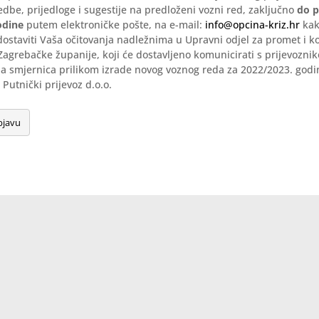
edbe, prijedloge i sugestije na predloženi vozni red, zaključno
do p
odine
putem elektroničke pošte, na e-mail:
info@opcina-kriz.hr
kak
dostaviti Vaša očitovanja nadležnima u Upravni odjel za promet i
Zagrebačke županije, koji će dostavljeno komunicirati s prijevozni
nja smjernica prilikom izrade novog voznog reda za 2022/2023. godi
 Putnički prijevoz d.o.o.
bjavu