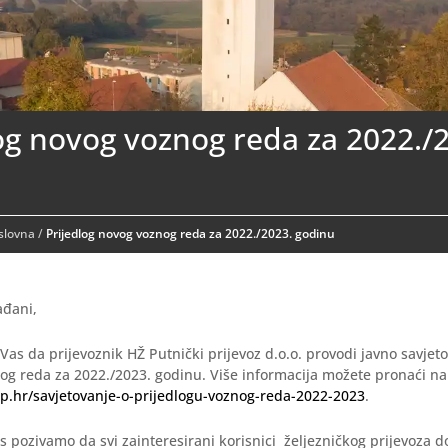
og novog voznog reda za 2022./
aslovna
/
Prijedlog novog voznog reda za 2022./2023. godinu
ađani,
as da prijevoznik HŽ Putnički prijevoz d.o.o. provodi javno savjet
og reda za 2022./2023. godinu. Više informacija možete pronaći na
p.hr/savjetovanje-o-prijedlogu-voznog-reda-2022-2023
.
pozivamo da svi zainteresirani korisnici željezničkog prijevoza d