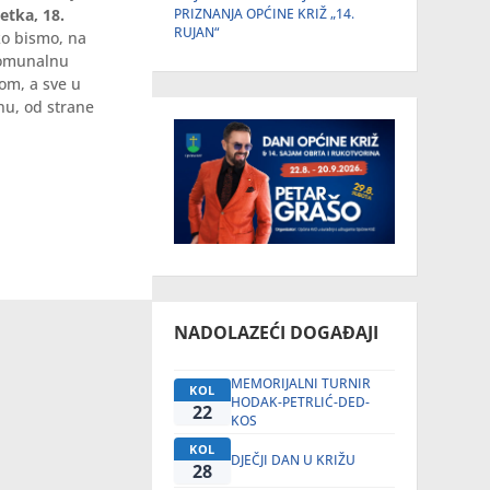
etka, 18.
PRIZNANJA OPĆINE KRIŽ „14.
RUJAN“
o bismo, na
 komunalnu
kom, a sve u
nu, od strane
NADOLAZEĆI DOGAĐAJI
MEMORIJALNI TURNIR
KOL
HODAK-PETRLIĆ-DED-
22
KOS
KOL
DJEČJI DAN U KRIŽU
28