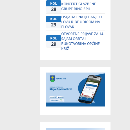
KOL
KONCERT GLAZBENE
28
GRUPE RINGIŠPIL
FIŠIJADA I NATJECANJE U
KOL
LOVU RIBE UDICOM NA
29
PLOVAK
OTVORENE PRIJAVE ZA 14.
KOL
SAJAM OBRTA I
29
RUKOTVORINA OPĆINE
KRIŽ