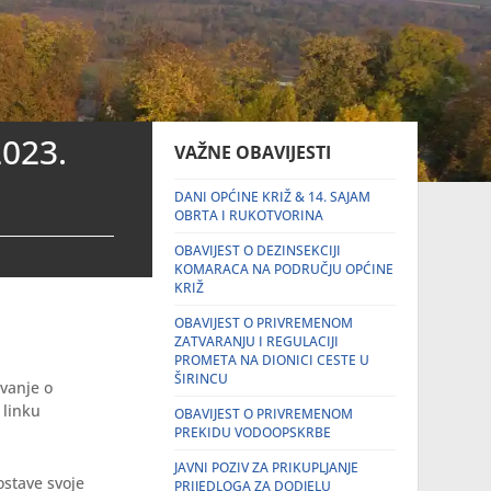
2023.
VAŽNE OBAVIJESTI
DANI OPĆINE KRIŽ & 14. SAJAM
OBRTA I RUKOTVORINA
OBAVIJEST O DEZINSEKCIJI
KOMARACA NA PODRUČJU OPĆINE
KRIŽ
OBAVIJEST O PRIVREMENOM
ZATVARANJU I REGULACIJI
PROMETA NA DIONICI CESTE U
ŠIRINCU
ovanje o
 linku
OBAVIJEST O PRIVREMENOM
PREKIDU VODOOPSKRBE
JAVNI POZIV ZA PRIKUPLJANJE
ostave svoje
PRIJEDLOGA ZA DODJELU