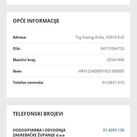
OPĆE INFORMACIJE
Adresa:
Trg Svetog Križa, 10314 Križ
Oib:
94115544733
Matični broj:
02541904
Iban:
HR4123400091821300009
Telefon centrala:
01/2831-510
TELEFONSKI BROJEVI
VODOOPSKRBA I ODVODNJA
01 4095 130
ZAGREBAČKE ŽUPANIJE d.o.o