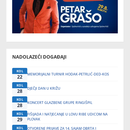
NADOLAZEĆI DOGAĐAJI
KOL
MEMORIJALNI TURNIR HODAK-PETRLIĆ-DED-KOS
22
KOL
DJEČJI DAN U KRIŽU
28
KOL
KONCERT GLAZBENE GRUPE RINGIŠPIL
28
KOL
FIŠIJADA I NATJECANJE U LOVU RIBE UDICOM NA
29
PLOVAK
KOL
OTVORENE PRIJAVE ZA 14. SAJAM OBRTA I