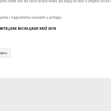
jske ceste sve do Ulice braće Radić po kojoj se vozi u smjeru Križa 
ijama i nagradama saznajte u prilogu:
BITELJSKE BICIKLIJADE KRIŽ 2018
bjavu