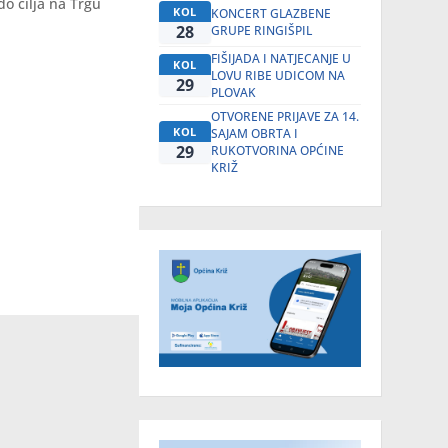
do cilja na Trgu
KOL
KONCERT GLAZBENE
28
GRUPE RINGIŠPIL
FIŠIJADA I NATJECANJE U
KOL
LOVU RIBE UDICOM NA
29
PLOVAK
OTVORENE PRIJAVE ZA 14.
KOL
SAJAM OBRTA I
29
RUKOTVORINA OPĆINE
KRIŽ