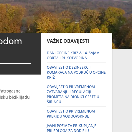
ovodom
VAŽNE OBAVIJESTI
DANI OPĆINE KRIŽ & 14. SAJAM
OBRTA I RUKOTVORINA
OBAVIJEST O DEZINSEKCIJI
KOMARACA NA PODRUČJU OPĆINE
KRIŽ
OBAVIJEST O PRIVREMENOM
 Vatrogasne
ZATVARANJU I REGULACIJI
jsku biciklijadu
PROMETA NA DIONICI CESTE U
ŠIRINCU
OBAVIJEST O PRIVREMENOM
PREKIDU VODOOPSKRBE
JAVNI POZIV ZA PRIKUPLJANJE
PRIJEDLOGA ZA DODJELU