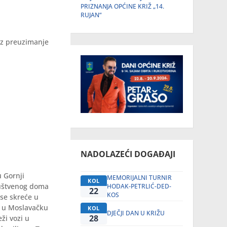
PRIZNANJA OPĆINE KRIŽ „14.
RUJAN“
 uz preuzimanje
NADOLAZEĆI DOGAĐAJI
u Gornji
MEMORIJALNI TURNIR
KOL
društvenog doma
HODAK-PETRLIĆ-DED-
22
KOS
se skreće u
no u Moslavačku
KOL
DJEČJI DAN U KRIŽU
28
ži vozi u