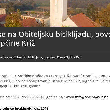
 se na Obiteljsku biciklijadu, p
pćine Križ
javi se na Obiteljsku biciklijadu, povodom Dana Općine Križ
suradnji s Gradskim društvom Crvenog križa Ivanić-Grad i potporu
e Križ, u povodu obilježavanja Dana Općine Križ, organizira Obitel
djelju 26.08.2018. godine.
uće od 10.07. do 20.08.2018. godine na e-mail
info@opcina-kriz.hr
biteljsku biciklijadu Križ 2018