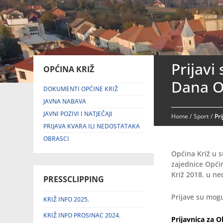
Prijavi
OPĆINA KRIŽ
Dana O
DOKUMENTI OPĆINE KRIŽ
JAVNA NABAVA
JAVNI POZIVI I NATJEČAJI
Home
/
Sport
/
Pri
PRIJAVA KVARA ILI NEDOSTATAKA
OBRASCI
Općina Križ u 
zajednice Općin
Križ 2018. u ne
PRESSCLIPPING
Prijave su mog
KRIŽ INFO 2025.
KRIŽ INFO PROSINAC 2024.
Prijavnica za O