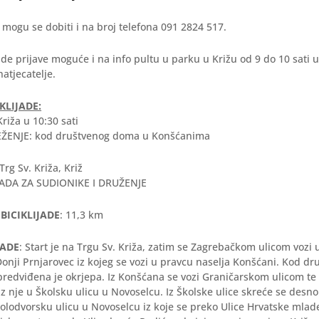
 mogu se dobiti i na broj telefona 091 2824 517.
ade prijave moguće i na info pultu u parku u Križu od 9 do 10 sati
natjecatelje.
KLIJADE:
riža u 10:30 sati
ŽENJE: kod društvenog doma u Konšćanima
 Trg Sv. Križa, Križ
DA ZA SUDIONIKE I DRUŽENJE
BICIKLIJADE
: 11,3 km
JADE
: Start je na Trgu Sv. Križa, zatim se Zagrebačkom ulicom vozi 
Donji Prnjarovec iz kojeg se vozi u pravcu naselja Konšćani. Kod 
redviđena je okrjepa. Iz Konšćana se vozi Graničarskom ulicom te 
 iz nje u Školsku ulicu u Novoselcu. Iz Školske ulice skreće se des
Kolodvorsku ulicu u Novoselcu iz koje se preko Ulice Hrvatske mlade