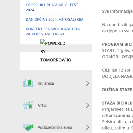
CROSS HILL RUN & KRIGL FEST
2024.
Sve informacije
DAN OPĆINE 2024. FOTOGALERIJA
Na dan biciklij
KONCERT PRLJAVOG KAZALIŠTA
okrjepe za sve 
24. KOLOVOZA U KRIŽU
PROGRAM BICI
START: Trg Sv. K
ODMOR I OSVJE
CILJ: iza 12 sati
DODJELA NAGRA
DUŽINA STAZE 
STAZA BICIKLI
Prnjarovec, te 
u Konšćanima p
Selsku ulicu, a
ulicu, zatim u 