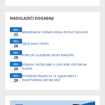
NADOLAZEĆI DOGAĐAJI
KOL
MEMORIJALNI TURNIR HODAK-PETRLIĆ-DED-KOS
22
KOL
DJEČJI DAN U KRIŽU
28
KOL
KONCERT GLAZBENE GRUPE RINGIŠPIL
28
KOL
FIŠIJADA I NATJECANJE U LOVU RIBE UDICOM NA
29
PLOVAK
KOL
OTVORENE PRIJAVE ZA 14. SAJAM OBRTA I
29
RUKOTVORINA OPĆINE KRIŽ