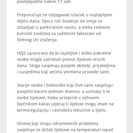
poslijepodne nakon 17 sati.
Preporučuje se izbjegavati izlazak u najtoplijem
dijelu dana. Djecu niti životinje ne smije se
ostavljati u parkiranom vozilu, a treba redovito
koristiti sredstva sa zaštitnim faktorom od
štetnog UV zračenja.
HZJZ upozorava da bi osjetljive i teško pokretne
osobe mogle zatrebati pomoć tijekom vrućih
dana. Stoga savjetuju posjete obitelji, prijateljima
i susjedima koji većinu vremena provode sami.
Starije osobe i bolesnike koji žive sami savjetuju
posjetiti barem jednom dnevno, a uzimaju li te
osobe lijekove, treba provjeriti s njihovim
liječnikom kakav utjecaj ti lijekovi mogu imati na
termoregulaciju i ravnotežu tekućine u tijelu.
Onima koji imaju zdravstvenih problema
savjetuje se držati lijekove na temperaturi ispod