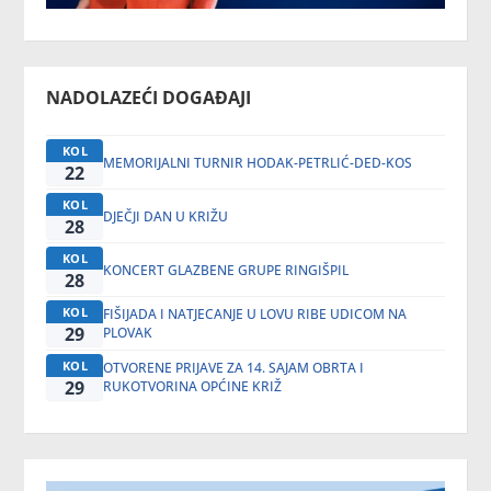
NADOLAZEĆI DOGAĐAJI
KOL
MEMORIJALNI TURNIR HODAK-PETRLIĆ-DED-KOS
22
KOL
DJEČJI DAN U KRIŽU
28
KOL
KONCERT GLAZBENE GRUPE RINGIŠPIL
28
KOL
FIŠIJADA I NATJECANJE U LOVU RIBE UDICOM NA
29
PLOVAK
KOL
OTVORENE PRIJAVE ZA 14. SAJAM OBRTA I
29
RUKOTVORINA OPĆINE KRIŽ