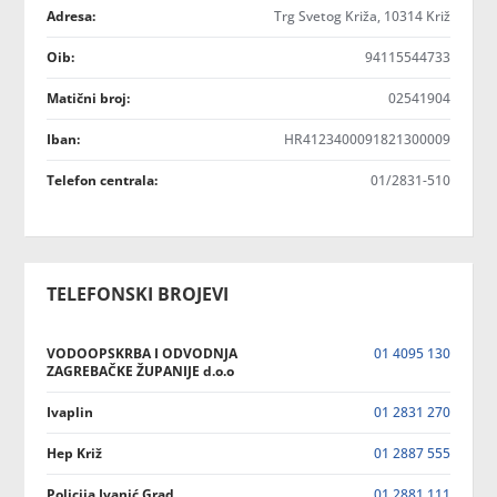
Adresa:
Trg Svetog Križa, 10314 Križ
Oib:
94115544733
Matični broj:
02541904
Iban:
HR4123400091821300009
Telefon centrala:
01/2831-510
TELEFONSKI BROJEVI
VODOOPSKRBA I ODVODNJA
01 4095 130
ZAGREBAČKE ŽUPANIJE d.o.o
Ivaplin
01 2831 270
Hep Križ
01 2887 555
Policija Ivanić Grad
01 2881 111