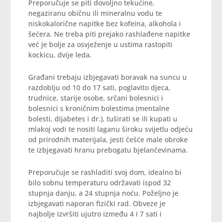
Preporučuje se piti dovoljno tekućine,
negaziranu običnu ili mineralnu vodu te
niskokalorične napitke bez kofeina, alkohola i
šećera. Ne treba piti prejako rashlađene napitke
već je bolje za osvježenje u ustima rastopiti
kockicu, dvije leda.
Građani trebaju izbjegavati boravak na suncu u
razdoblju od 10 do 17 sati, poglavito djeca,
trudnice, starije osobe, srčani bolesnici i
bolesnici s kroničnim bolestima (mentalne
bolesti, dijabetes i dr.), tuširati se ili kupati u
mlakoj vodi te nositi laganu široku svijetlu odjeću
od prirodnih materijala, jesti češće male obroke
te izbjegavati hranu prebogatu bjelančevinama.
Preporučuje se rashladiti svoj dom, idealno bi
bilo sobnu temperaturu održavati ispod 32
stupnja danju, a 24 stupnja noću. Poželjno je
izbjegavati naporan fizički rad. Obveze je
najbolje izvršiti ujutro između 4 i 7 sati i