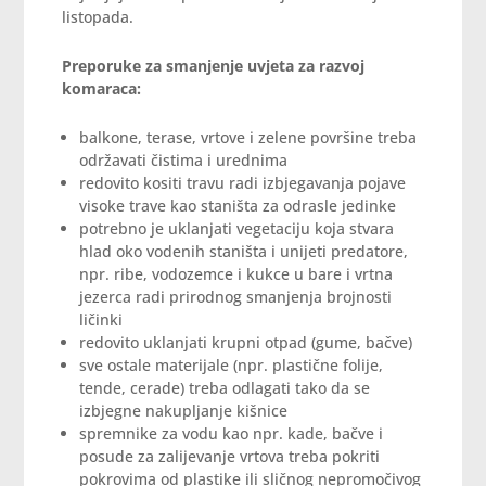
listopada.
Preporuke za smanjenje uvjeta za razvoj
komaraca:
balkone, terase, vrtove i zelene površine treba
održavati čistima i urednima
redovito kositi travu radi izbjegavanja pojave
visoke trave kao staništa za odrasle jedinke
potrebno je uklanjati vegetaciju koja stvara
hlad oko vodenih staništa i unijeti predatore,
npr. ribe, vodozemce i kukce u bare i vrtna
jezerca radi prirodnog smanjenja brojnosti
ličinki
redovito uklanjati krupni otpad (gume, bačve)
sve ostale materijale (npr. plastične folije,
tende, cerade) treba odlagati tako da se
izbjegne nakupljanje kišnice
spremnike za vodu kao npr. kade, bačve i
posude za zalijevanje vrtova treba pokriti
pokrovima od plastike ili sličnog nepromočivog