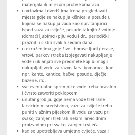
materijala ili mrežom protiv komaraca
u vrtovima i dvorištima treba pregledavati
mjesta gdje se nakuplja kišnica, a posude u
kojima se nakuplja voda kao npr. tanjurići
ispod vaza za cvijeće, posude iz kojih životinje
(domaći ljubimci) piju vodu i dr., periodički
prazniti i čistiti svakih sedam dana
u okruženjima gdje žive i borave ljudi (terase,
vrtovi, parkovi) treba izbjegavati nakupljanje
vode i uklanjati sve predmete koji bi mogli
nakupljati vodu za razvoj larvi komaraca, kao
npr. kante, kantice, bačve, posude, dječje
bazene, itd.
sve eventualne spremnike vode treba pravilno
i čvrsto zatvoriti poklopcem
unutar groblja, gdje nema vode tretirane
larvicidnim sredstvima, vaze za cvijeće treba
puniti vlažnim pijeskom ili vodu za vazu pri
svakoj zamjeni tretirati nekim larvicidnim
proizvodom pri svakoj zamjeni cvijeća
kad se upotrebljava umjetno cvijeće, vaza i