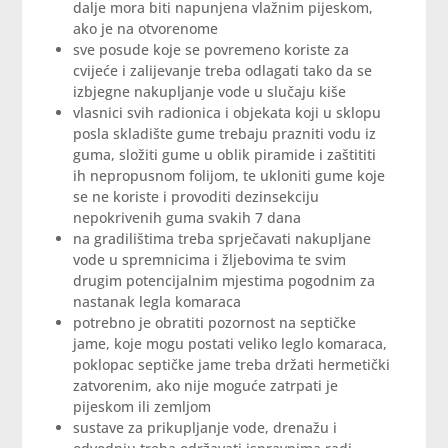
dalje mora biti napunjena vlažnim pijeskom,
ako je na otvorenome
sve posude koje se povremeno koriste za
cvijeće i zalijevanje treba odlagati tako da se
izbjegne nakupljanje vode u slučaju kiše
vlasnici svih radionica i objekata koji u sklopu
posla skladište gume trebaju prazniti vodu iz
guma, složiti gume u oblik piramide i zaštititi
ih nepropusnom folijom, te ukloniti gume koje
se ne koriste i provoditi dezinsekciju
nepokrivenih guma svakih 7 dana
na gradilištima treba sprječavati nakupljane
vode u spremnicima i žljebovima te svim
drugim potencijalnim mjestima pogodnim za
nastanak legla komaraca
potrebno je obratiti pozornost na septičke
jame, koje mogu postati veliko leglo komaraca,
poklopac septičke jame treba držati hermetički
zatvorenim, ako nije moguće zatrpati je
pijeskom ili zemljom
sustave za prikupljanje vode, drenažu i