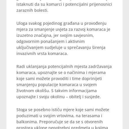
istaknuti da su komarci i potencijalni prijenosnici
zaraznih bolesti.
Uloga svakog pojedinog građana u provođenju
mjera za smanjenje uvjeta za razvoj komaraca je
izuzetno značajna, jer svojim savjesnim,
odgovornim ponašanjem i aktivnim
uključivanjem sudjeluje u sprečavanju širenja
invazivnih vrsta komaraca.
Radi uklanjanja potencijalnih mjesta zadržavanja
komaraca, upoznajte se o načinima i mjerama
koje sami možete provoditi i time doprinijeti
smanjenju populacije komaraca u svojem
životnom okolišu. S takvim informacijama
upoznajte i svoju okolinu – obitelj i susjede.
Stoga se posebno ističu mjere koje sami možete
poduzimati u svojim vrtovima, na terasama i
balkonima. Preporučuje se da se s otvorenih
prostora uklone nepotrebni predmeta u kojima