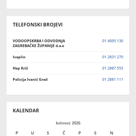
TELEFONSKI BROJEVI
VODOOPSKRBA I ODVODNJA
01 4095 130
ZAGREBAČKE ŽUPANIJE d.o.o
Ivaplin
01 2831 270
Hep Križ
01 2887 555
Policija Ivanić Grad
01 2881 111
KALENDAR
kolovoz 2026
P
U
S
Č
P
S
N