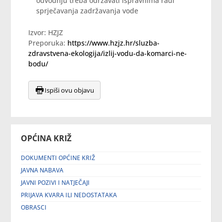
odvodnju treba održavati ispravnima radi
sprječavanja zadržavanja vode
Izvor: HZJZ
Preporuka:
https://www.hzjz.hr/sluzba-
zdravstvena-ekologija/izlij-vodu-da-komarci-ne-
bodu/
Ispiši ovu objavu
OPĆINA KRIŽ
DOKUMENTI OPĆINE KRIŽ
JAVNA NABAVA
JAVNI POZIVI I NATJEČAJI
PRIJAVA KVARA ILI NEDOSTATAKA
OBRASCI