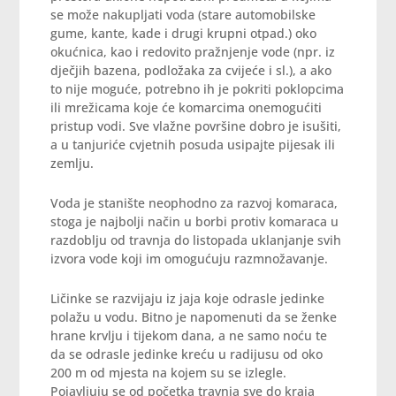
se može nakupljati voda (stare automobilske
gume, kante, kade i drugi krupni otpad.) oko
okućnica, kao i redovito pražnjenje vode (npr. iz
dječjih bazena, podložaka za cvijeće i sl.), a ako
to nije moguće, potrebno ih je pokriti poklopcima
ili mrežicama koje će komarcima onemogućiti
pristup vodi. Sve vlažne površine dobro je isušiti,
a u tanjuriće cvjetnih posuda usipajte pijesak ili
zemlju.
Voda je stanište neophodno za razvoj komaraca,
stoga je najbolji način u borbi protiv komaraca u
razdoblju od travnja do listopada uklanjanje svih
izvora vode koji im omogućuju razmnožavanje.
Ličinke se razvijaju iz jaja koje odrasle jedinke
polažu u vodu. Bitno je napomenuti da se ženke
hrane krvlju i tijekom dana, a ne samo noću te
da se odrasle jedinke kreću u radijusu od oko
200 m od mjesta na kojem su se izlegle.
Pojavljuju se od početka travnja sve do kraja