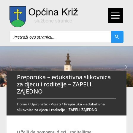
Pretraži
Preporuka – edukativna slikovnica
za djecu i roditelje – ZAPELI
ZAJEDNO
Home
/
Dječji vrtić - Vijesti
/
Preporuka – edukativna
slikovnica za djecu i roditelje – ZAPELI ZAJEDNO
U želji da pomognu djeci i roditeljima,