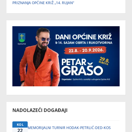
PRIZNANJA OPĆINE KRIŽ „14. RUJAN“
NADOLAZEĆI DOGAĐAJI
KOL
MEMORIJALNI TURNIR HODAK-PETRLIĆ-DED-KOS
22