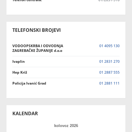
TELEFONSKI BROJEVI
VODOOPSKRBA I ODVODNJA
01 4095 130
ZAGREBAČKE ŽUPANIJE d.o.o
Ivaplin
01 2831 270
Hep Križ
01 2887 555
Policija Ivanić Grad
01 2881 111
KALENDAR
kolovoz 2026