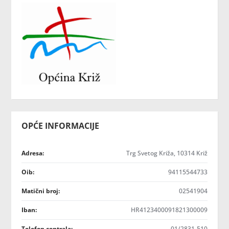
OPĆE INFORMACIJE
Adresa:
Trg Svetog Križa, 10314 Križ
Oib:
94115544733
Matični broj:
02541904
Iban:
HR4123400091821300009
Telefon centrala:
01/2831-510