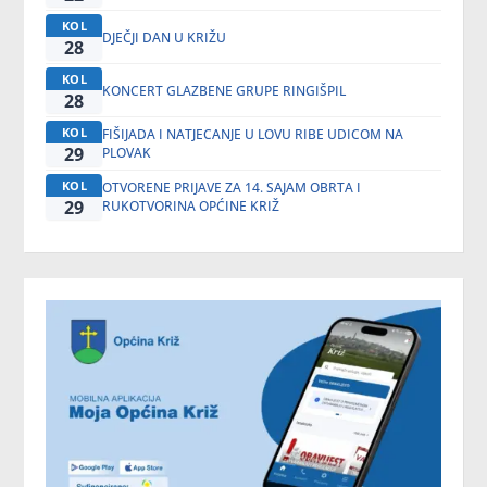
KOL
DJEČJI DAN U KRIŽU
28
KOL
KONCERT GLAZBENE GRUPE RINGIŠPIL
28
KOL
FIŠIJADA I NATJECANJE U LOVU RIBE UDICOM NA
29
PLOVAK
KOL
OTVORENE PRIJAVE ZA 14. SAJAM OBRTA I
29
RUKOTVORINA OPĆINE KRIŽ