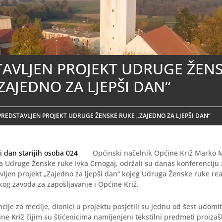
TAVLJEN PROJEKT UDRUGE ŽEN
ZAJEDNO ZA LJEPŠI DAN“
PREDSTAVLJEN PROJEKT UDRUGE ŽENSKE RUKE „ZAJEDNO ZA LJEPŠI DAN“
Općinski načelnik Općine Križ Marko M
a Udruge Ženske ruke Ivka Crnogaj, održali su danas konferenciju
avljen projekt „Zajedno za ljepši dan“ kojeg Udruga Ženske ruke rea
og zavoda za zapošljavanje i Općine Križ.
ije za medije, dionici u projektu posjetili su jednu od šest udomite
ne Križ čijim su štićenicima namijenjeni tekstilni predmeti proizašl