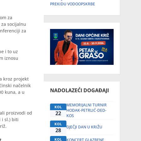
PREKIDU VODOOPSKRBE
dom za
 za socijalnu
nferenciji za
e i to uz
om iznosu
a kroz projekt
pćinski načelnik
NADOLAZEĆI DOGAĐAJI
00 kuna, a u
MEMORIJALNI TURNIR
KOL
HODAK-PETRLIĆ-DED-
ali proizvodi od
22
KOS
 sl.) biti
KOL
riž.
DJEČJI DAN U KRIŽU
28
KOL
KONCERT GLAZBENE