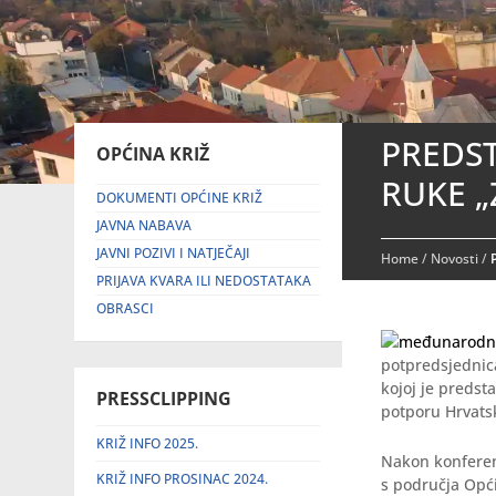
PREDS
OPĆINA KRIŽ
RUKE „
DOKUMENTI OPĆINE KRIŽ
JAVNA NABAVA
JAVNI POZIVI I NATJEČAJI
Home
/
Novosti
/
PRIJAVA KVARA ILI NEDOSTATAKA
OBRASCI
potpredsjednic
kojoj je predst
PRESSCLIPPING
potporu Hrvatsk
KRIŽ INFO 2025.
Nakon konferenc
KRIŽ INFO PROSINAC 2024.
s područja Opći