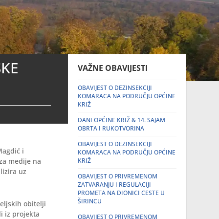
SKE
VAŽNE OBAVIJESTI
OBAVIJEST O DEZINSEKCIJI
KOMARACA NA PODRUČJU OPĆINE
KRIŽ
DANI OPĆINE KRIŽ & 14. SAJAM
OBRTA I RUKOTVORINA
OBAVIJEST O DEZINSEKCIJI
agdić i
KOMARACA NA PODRUČJU OPĆINE
 za medije na
KRIŽ
lizira uz
OBAVIJEST O PRIVREMENOM
ZATVARANJU I REGULACIJI
PROMETA NA DIONICI CESTE U
ŠIRINCU
ljskih obitelji
i iz projekta
OBAVIJEST O PRIVREMENOM