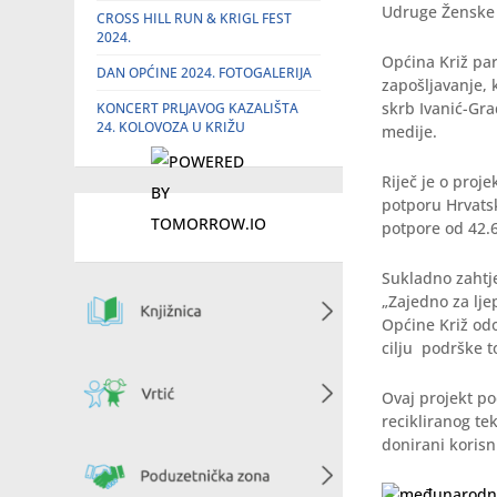
Udruge Ženske 
CROSS HILL RUN & KRIGL FEST
2024.
Općina Križ pa
DAN OPĆINE 2024. FOTOGALERIJA
zapošljavanje, 
skrb Ivanić-Gra
KONCERT PRLJAVOG KAZALIŠTA
24. KOLOVOZA U KRIŽU
medije.
Riječ je o proj
potporu Hrvats
potpore od 42.
Sukladno zahtj
„Zajedno za lje
Općine Križ odo
cilju podrške 
Ovaj projekt po
recikliranog tek
donirani korisn