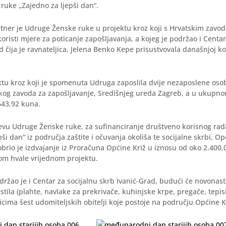
ruke „Zajedno za ljepši dan“.
rtner je Udruge Ženske ruke u projektu kroz koji s Hrvatskim zavo
koristi mjere za poticanje zapošljavanja, a kojeg je podržao i Centar
d čija je ravnateljica, Jelena Benko Kepe prisustvovala današnjoj ko
ektu kroz koji je spomenuta Udruga zaposlila dvije nezaposlene osob
kog zavoda za zapošljavanje, Središnjeg ureda Zagreb, a u ukupn
643,92 kuna.
evu Udruge Ženske ruke, za sufinanciranje društveno korisnog rad
pši dan“ iz područja zaštite i očuvanja okoliša te socijalne skrbi, O
brio je izdvajanje iz Proračuna Općine Križ u iznosu od oko 2.400,
tom hvale vrijednom projektu.
držao je i Centar za socijalnu skrb Ivanić-Grad, budući će novonast
stila (plahte, navlake za prekrivače, kuhinjske krpe, pregače, tepisi i
icima šest udomiteljskih obitelji koje postoje na području Općine K