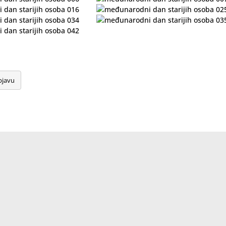
bjavu