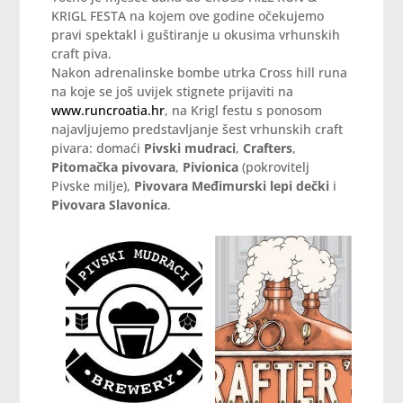
KRIGL FESTA na kojem ove godine očekujemo
pravi spektakl i guštiranje u okusima vrhunskih
craft piva.
Nakon adrenalinske bombe utrka Cross hill runa
na koje se još uvijek stignete prijaviti na
www.runcroatia.hr
, na Krigl festu s ponosom
najavljujemo predstavljanje šest vrhunskih craft
pivara: domaći
Pivski mudraci
,
Crafters
,
Pitomačka pivovara
,
Pivionica
(pokrovitelj
Pivske milje),
Pivovara Međimurski lepi dečki
i
Pivovara Slavonica
.