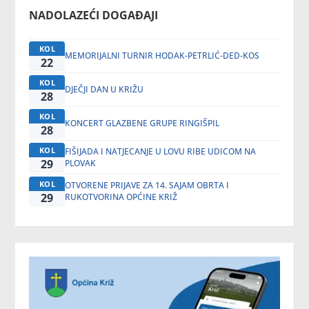
NADOLAZEĆI DOGAĐAJI
KOL
MEMORIJALNI TURNIR HODAK-PETRLIĆ-DED-KOS
22
KOL
DJEČJI DAN U KRIŽU
28
KOL
KONCERT GLAZBENE GRUPE RINGIŠPIL
28
KOL
FIŠIJADA I NATJECANJE U LOVU RIBE UDICOM NA
29
PLOVAK
KOL
OTVORENE PRIJAVE ZA 14. SAJAM OBRTA I
29
RUKOTVORINA OPĆINE KRIŽ