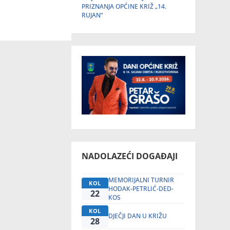
PRIZNANJA OPĆINE KRIŽ „14.
RUJAN“
NADOLAZEĆI DOGAĐAJI
MEMORIJALNI TURNIR
KOL
HODAK-PETRLIĆ-DED-
22
KOS
KOL
DJEČJI DAN U KRIŽU
28