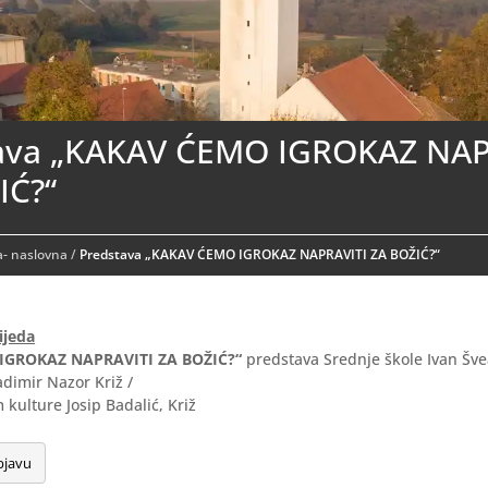
ava „KAKAV ĆEMO IGROKAZ NAP
IĆ?“
- naslovna
/
Predstava „KAKAV ĆEMO IGROKAZ NAPRAVITI ZA BOŽIĆ?“
ijeda
IGROKAZ NAPRAVITI ZA BOŽIĆ?“
predstava Srednje škole Ivan Šve
adimir Nazor Križ /
 kulture Josip Badalić, Križ
bjavu