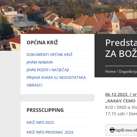
Predst
OPĆINA KRIŽ
ZA BOŽ
DOKUMENTI OPĆINE KRIŽ
JAVNA NABAVA
JAVNI POZIVI I NATJEČAJI
Home
/
Događanja
PRIJAVA KVARA ILI NEDOSTATAKA
OBRASCI
06.12.2023. / sr
„KAKAV ĆEMO 
Križ i DND-a Vl
PRESSCLIPPING
17,15 sati / Dom
KRIŽ INFO 2025.
Ispiši ovu o
KRIŽ INFO PROSINAC 2024.