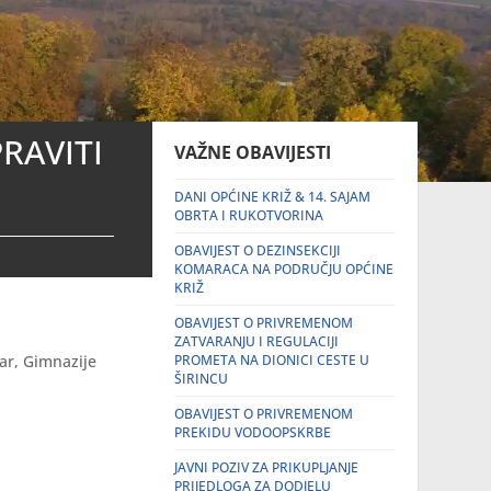
RAVITI
VAŽNE OBAVIJESTI
DANI OPĆINE KRIŽ & 14. SAJAM
OBRTA I RUKOTVORINA
OBAVIJEST O DEZINSEKCIJI
KOMARACA NA PODRUČJU OPĆINE
KRIŽ
OBAVIJEST O PRIVREMENOM
ZATVARANJU I REGULACIJI
ar, Gimnazije
PROMETA NA DIONICI CESTE U
ŠIRINCU
OBAVIJEST O PRIVREMENOM
PREKIDU VODOOPSKRBE
JAVNI POZIV ZA PRIKUPLJANJE
PRIJEDLOGA ZA DODJELU