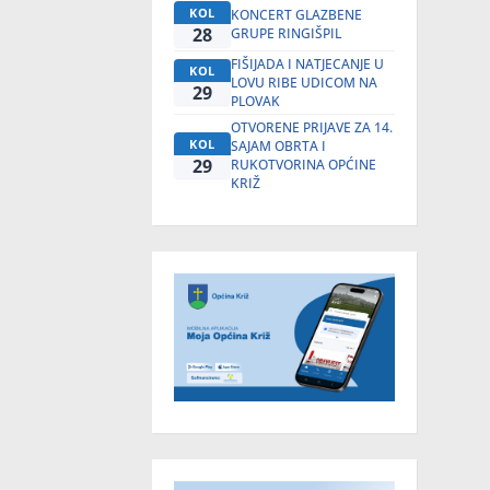
KOL
KONCERT GLAZBENE
28
GRUPE RINGIŠPIL
FIŠIJADA I NATJECANJE U
KOL
LOVU RIBE UDICOM NA
29
PLOVAK
OTVORENE PRIJAVE ZA 14.
KOL
SAJAM OBRTA I
29
RUKOTVORINA OPĆINE
KRIŽ