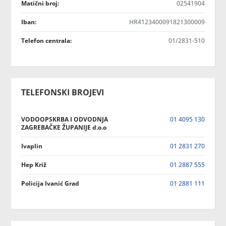
Matični broj:
02541904
Iban:
HR4123400091821300009
Telefon centrala:
01/2831-510
TELEFONSKI BROJEVI
VODOOPSKRBA I ODVODNJA
01 4095 130
ZAGREBAČKE ŽUPANIJE d.o.o
Ivaplin
01 2831 270
Hep Križ
01 2887 555
Policija Ivanić Grad
01 2881 111