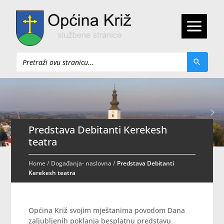
Pretraži
Predstava Debitanti Kerekesh
teatra
Home
/
Događanja- naslovna
/
Predstava Debitanti
Kerekesh teatra
Općina Križ svojim mještanima povodom Dana
zaljubljenih poklanja besplatnu predstavu