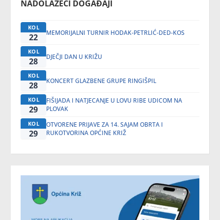
NADOLAZEĆI DOGAĐAJI
KOL
MEMORIJALNI TURNIR HODAK-PETRLIĆ-DED-KOS
22
KOL
DJEČJI DAN U KRIŽU
28
KOL
KONCERT GLAZBENE GRUPE RINGIŠPIL
28
KOL
FIŠIJADA I NATJECANJE U LOVU RIBE UDICOM NA
29
PLOVAK
KOL
OTVORENE PRIJAVE ZA 14. SAJAM OBRTA I
29
RUKOTVORINA OPĆINE KRIŽ