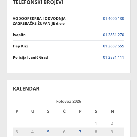
TELEFONSKI BROJEVI
VODOOPSKRBA I ODVODNJA
01 4095 130
ZAGREBAČKE ŽUPANIJE d.o.o
Ivaplin
01 2831 270
Hep Križ
01 2887 555
Policija Ivanić Grad
01 2881 111
KALENDAR
kolovoz 2026
P
U
S
Č
P
S
N
1
2
3
4
5
6
7
8
9