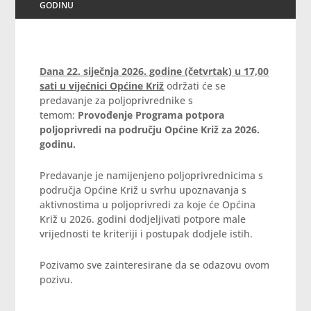
GODINU
Dana 22. siječnja 2026. godine (četvrtak) u 17,00
sati u vijećnici Općine Križ
održati će se
predavanje za poljoprivrednike s
temom:
Provođenje
Programa potpora
poljoprivredi na području Općine Križ za 2026.
godinu.
Predavanje je namijenjeno poljoprivrednicima s
područja Općine Križ u svrhu upoznavanja s
aktivnostima u poljoprivredi za koje će Općina
Križ u 2026. godini dodjeljivati potpore male
vrijednosti te kriteriji i postupak dodjele istih.
Pozivamo sve zainteresirane da se odazovu ovom
pozivu.