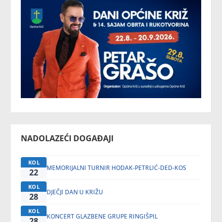
NADOLAZEĆI DOGAĐAJI
KOL
MEMORIJALNI TURNIR HODAK-PETRLIĆ-DED-KOS
22
KOL
DJEČJI DAN U KRIŽU
28
KOL
KONCERT GLAZBENE GRUPE RINGIŠPIL
28