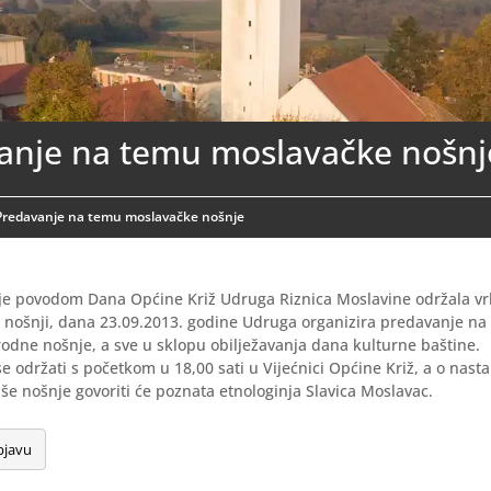
anje na temu moslavačke nošnj
Predavanje na temu moslavačke nošnje
je povodom Dana Općine Križ Udruga Riznica Moslavine održala vr
h nošnji, dana 23.09.2013. godine Udruga organizira predavanje n
odne nošnje, a sve u sklopu obilježavanja dana kulturne baštine.
e održati s početkom u 18,00 sati u Vijećnici Općine Križ, a o nast
še nošnje govoriti će poznata etnologinja Slavica Moslavac.
bjavu