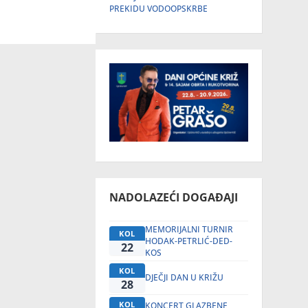
PREKIDU VODOOPSKRBE
NADOLAZEĆI DOGAĐAJI
MEMORIJALNI TURNIR
KOL
HODAK-PETRLIĆ-DED-
22
KOS
KOL
DJEČJI DAN U KRIŽU
28
KOL
KONCERT GLAZBENE