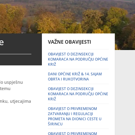
e
VAŽNE OBAVIJESTI
OBAVIJEST O DEZINSEKCIJI
KOMARACA NA PODRUČJU OPĆINE
KRIŽ
DANI OPĆINE KRIŽ & 14. SAJAM
OBRTA I RUKOTVORINA
lo uspješnu
a temu
OBAVIJEST O DEZINSEKCIJI
KOMARACA NA PODRUČJU OPĆINE
KRIŽ
anku, utjecajima
OBAVIJEST O PRIVREMENOM
ZATVARANJU I REGULACIJI
PROMETA NA DIONICI CESTE U
ŠIRINCU
OBAVIJEST O PRIVREMENOM