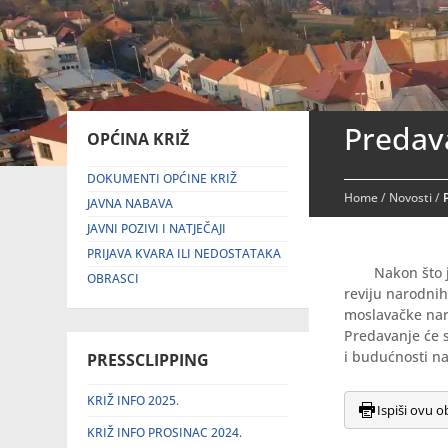
Predav
OPĆINA KRIŽ
DOKUMENTI OPĆINE KRIŽ
Home
/
Novosti
/
JAVNA NABAVA
JAVNI POZIVI I NATJEČAJI
PRIJAVA KVARA ILI NEDOSTATAKA
Nakon što 
OBRASCI
reviju narodni
moslavačke nar
Predavanje će s
i budućnosti na
PRESSCLIPPING
KRIŽ INFO 2025.
Ispiši ovu o
KRIŽ INFO PROSINAC 2024.