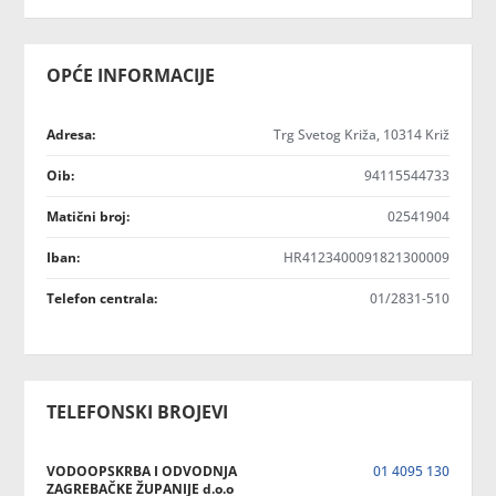
OPĆE INFORMACIJE
Adresa:
Trg Svetog Križa, 10314 Križ
Oib:
94115544733
Matični broj:
02541904
Iban:
HR4123400091821300009
Telefon centrala:
01/2831-510
TELEFONSKI BROJEVI
VODOOPSKRBA I ODVODNJA
01 4095 130
ZAGREBAČKE ŽUPANIJE d.o.o