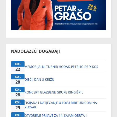
NADOLAZEĆI DOGAĐAJI
KOL
MEMORIJALNI TURNIR HODAK-PETRLIĆ-DED-KOS
22
KOL
DJEČJI DAN U KRIŽU
28
KOL
KONCERT GLAZBENE GRUPE RINGIŠPIL
28
KOL
FIŠIJADA I NATJECANJE U LOVU RIBE UDICOM NA
29
PLOVAK
KOL
OTVORENE PRIJAVE ZA 14. SAJAM OBRTA I