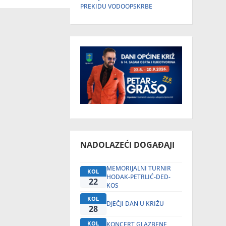
PREKIDU VODOOPSKRBE
NADOLAZEĆI DOGAĐAJI
MEMORIJALNI TURNIR
KOL
HODAK-PETRLIĆ-DED-
22
KOS
KOL
DJEČJI DAN U KRIŽU
28
KOL
KONCERT GLAZBENE