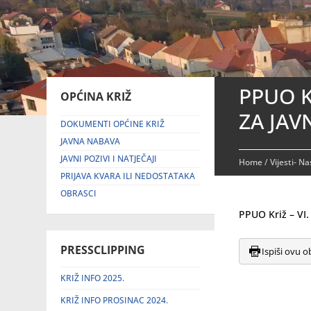
PPUO K
OPĆINA KRIŽ
ZA JAV
DOKUMENTI OPĆINE KRIŽ
JAVNA NABAVA
JAVNI POZIVI I NATJEČAJI
Home
/
Vijesti- N
PRIJAVA KVARA ILI NEDOSTATAKA
OBRASCI
PPUO Križ – V
PRESSCLIPPING
Ispiši ovu o
KRIŽ INFO 2025.
KRIŽ INFO PROSINAC 2024.