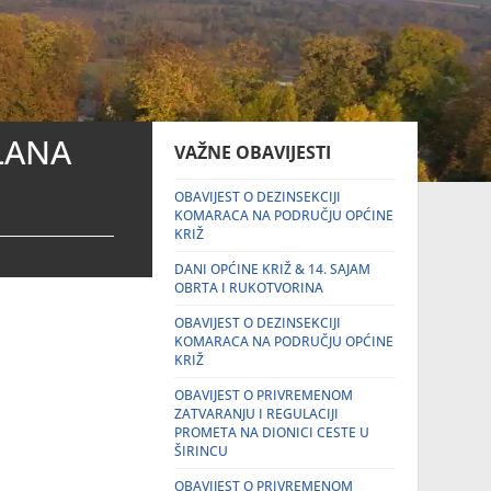
PLANA
VAŽNE OBAVIJESTI
OBAVIJEST O DEZINSEKCIJI
KOMARACA NA PODRUČJU OPĆINE
KRIŽ
DANI OPĆINE KRIŽ & 14. SAJAM
OBRTA I RUKOTVORINA
OBAVIJEST O DEZINSEKCIJI
KOMARACA NA PODRUČJU OPĆINE
KRIŽ
OBAVIJEST O PRIVREMENOM
ZATVARANJU I REGULACIJI
PROMETA NA DIONICI CESTE U
ŠIRINCU
OBAVIJEST O PRIVREMENOM